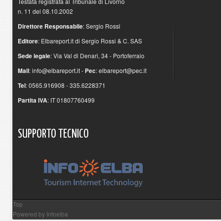
Testata registrata al Tribunale di Livorno
n. 11 del 08.10.2002
Direttore Responsabile
: Sergio Rossi
Editore
: Elbareport.it di Sergio Rossi & C. SAS
Sede legale
: Via Val di Denari, 34 - Portoferraio
Mail
:
info@elbareport.it
-
Pec
:
elbareport@pec.it
Tel
: 0565.916908 - 335.6228371
Partita IVA
: IT 01807760499
SUPPORTO
TECNICO
Top
Powered by
Infoelba