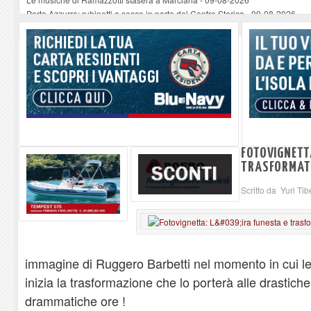
Porto Azzurro: rubinetti a secco in parte del Centro Storico
-
09-08-2026
Seccheto acque torbide dopo i lavori notturni in spiagggia
-
09-08-2026
Se ccheto acque torbide dopo i lavori notturni in spiaggia
-
09-08-2026
Se ccheto acque torbide dopo i lavori notturni in spiaggia
-
09-08-2026
FOTOVIGNETTA
TRASFORMAT
Scritto da Yuri Tib
immagine di Ruggero Barbetti nel momento in cui leg
inizia la trasformazione che lo porterà alle drastiche
drammatiche ore !