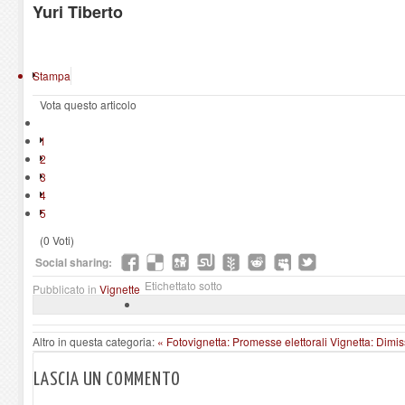
Yuri Tiberto
Stampa
Vota questo articolo
1
2
3
4
5
(0 Voti)
Social sharing:
Etichettato sotto
Pubblicato in
Vignette
Altro in questa categoria:
« Fotovignetta: Promesse elettorali
Vignetta: Dimiss
LASCIA UN COMMENTO