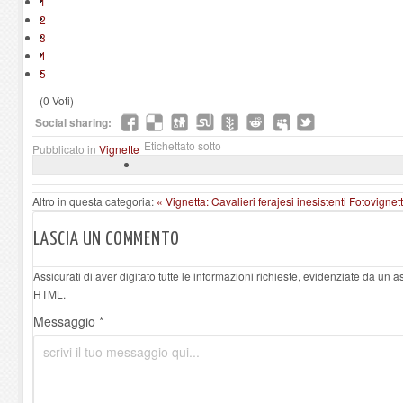
1
2
3
4
5
(0 Voti)
Social sharing:
Etichettato sotto
Pubblicato in
Vignette
Altro in questa categoria:
« Vignetta: Cavalieri ferajesi inesistenti
Fotovignetta
LASCIA UN COMMENTO
Assicurati di aver digitato tutte le informazioni richieste, evidenziate da un 
HTML.
Messaggio *