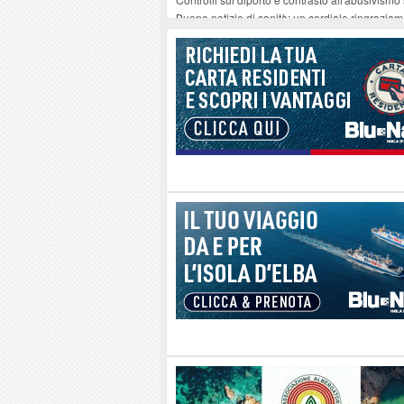
Buone notizie di sanità: un cordiale ringrazia
Altiero Spinelli e Ursula Hirschmann all'Elba: 
Capoliveri, potenziata la pulizia dei bordi strad
Marina di Campo tra i porti interessati dal nuo