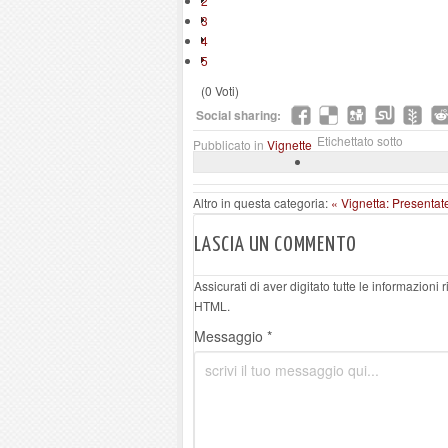
2
3
4
5
(0 Voti)
Social sharing:
Etichettato sotto
Pubblicato in
Vignette
Altro in questa categoria:
« Vignetta: Presentate
LASCIA UN COMMENTO
Assicurati di aver digitato tutte le informazioni
HTML.
Messaggio *