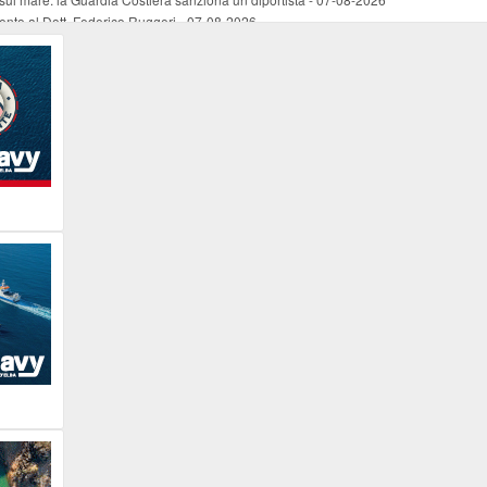
mento al Dott. Federico Ruggeri
-
07-08-2026
riaffiora una testimonianza del 1966
-
07-08-2026
ali
-
07-08-2026
vo piano dell'Autorità portuale regionale
-
07-08-2026