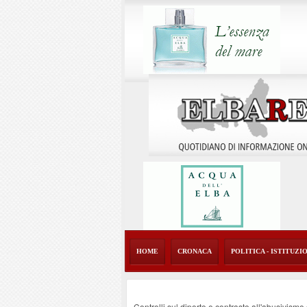
HOME
CRONACA
POLITICA - ISTITUZI
Controlli sul diporto e contrasto all'abusivism