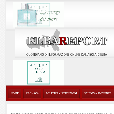
HOME
CRONACA
POLITICA - ISTITUZIONI
SCIENZA - AMBIENTE
Run the Tuscany Islands: iscrizioni ancora aperte per la prima edizione
-
06