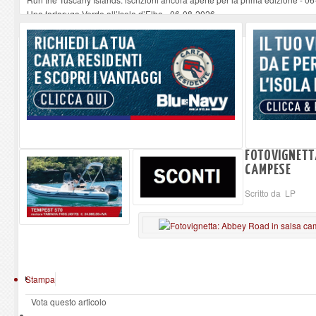
Una tartaruga Verde all’Isola d’Elba
-
06-08-2026
Furgone in fiamme a Capoliveri, illeso il conducente
-
06-08-2026
Campo: chiusura della biblioteca comunale in occasione del Santo Patrono
A Carpani si apre la Festa di Liberazione: il programma della prima serata
FOTOVIGNETT
CAMPESE
Scritto da LP
Stampa
Vota questo articolo