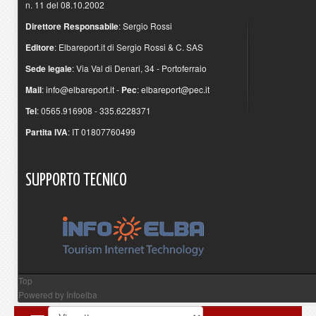
n. 11 del 08.10.2002
Direttore Responsabile
: Sergio Rossi
Editore
: Elbareport.it di Sergio Rossi & C. SAS
Sede legale
: Via Val di Denari, 34 - Portoferraio
Mail
:
info@elbareport.it
-
Pec
:
elbareport@pec.it
Tel
: 0565.916908 - 335.6228371
Partita IVA
: IT 01807760499
SUPPORTO
TECNICO
Top
Powered by
Infoelba