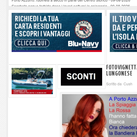
Seccheto acque torbide dopo i lavori notturni in spiagggia
-
09-08-2026
Se ccheto acque torbide dopo i lavori notturni in spiaggia
-
09-08-2026
Se ccheto acque torbide dopo i lavori notturni in spiaggia
-
09-08-2026
Se ccheto acque torbide dopo i lavori notturni in spiaggia
-
09-08-2026
FOTOVIGNETT
LUNGONESE
Scritto da Cush