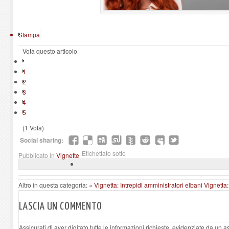
Stampa
Vota questo articolo
1
2
3
4
5
(1 Vota)
Social sharing:
Etichettato sotto
Pubblicato in
Vignette
Altro in questa categoria:
« Vignetta: Intrepidi amministratori elbani
Vignetta:
LASCIA UN COMMENTO
Assicurati di aver digitato tutte le informazioni richieste, evidenziate da un 