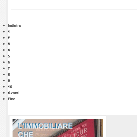
Indietro
1
2
3
4
5
6
7
8
9
10
Avanti
Fine