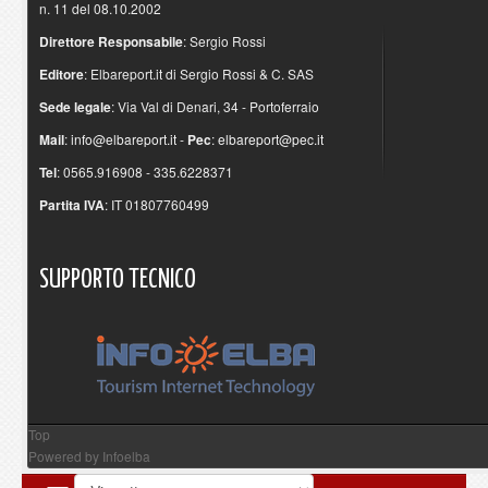
n. 11 del 08.10.2002
Direttore Responsabile
: Sergio Rossi
Editore
: Elbareport.it di Sergio Rossi & C. SAS
Sede legale
: Via Val di Denari, 34 - Portoferraio
Mail
:
info@elbareport.it
-
Pec
:
elbareport@pec.it
Tel
: 0565.916908 - 335.6228371
Partita IVA
: IT 01807760499
SUPPORTO
TECNICO
Top
Powered by
Infoelba