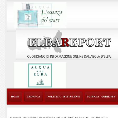
HOME
CRONACA
POLITICA - ISTITUZIONI
SCIENZA - AMBIENTE
Capraia, dai fondali riemergono rifiuti di oltre 40 anni fa
-
05-08-2026