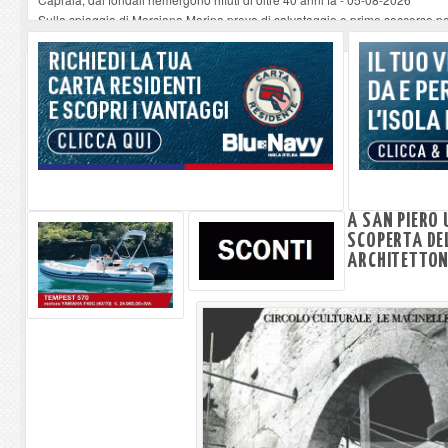
Sulla spiaggia di Marciana Marina prove di salvataggio e primo soccorso pe
Rotta Elba–Bali: il viaggio impossibile di Moira Lena Tassi approda al Mus
Il 9 e 11 agosto, due passeggiate alla scoperta di chiese, santi, antichi vigne
Danilo Casali, marinaio decorato dell’Elba e la straordinaria traversata con 
A SAN PIERO
SCOPERTA DEL
ARCHITETTON