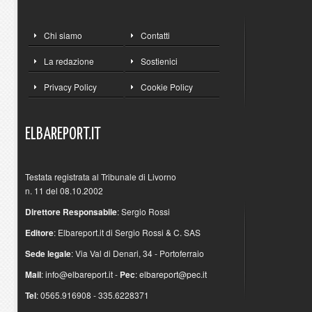
Chi siamo
Contatti
La redazione
Sostienici
Privacy Policy
Cookie Policy
ELBAREPORT.IT
Testata registrata al Tribunale di Livorno
n. 11 del 08.10.2002
Direttore Responsabile
: Sergio Rossi
Editore
: Elbareport.it di Sergio Rossi & C. SAS
Sede legale
: Via Val di Denari, 34 - Portoferraio
Mail
:
info@elbareport.it
-
Pec
:
elbareport@pec.it
Tel
: 0565.916908 - 335.6228371