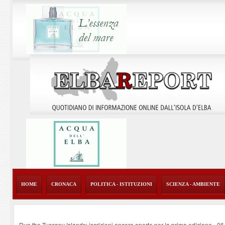
HOME
CRONACA
POLITICA - ISTITUZIONI
SCIENZA - AMBIENTE
Run the Tuscany Islands: iscrizioni ancora aperte per la prima edizione
-
06