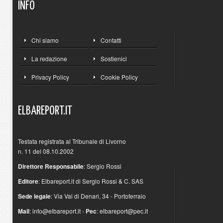
INFO
Chi siamo
Contatti
La redazione
Sostienici
Privacy Policy
Cookie Policy
ELBAREPORT.IT
Testata registrata al Tribunale di Livorno
n. 11 del 08.10.2002
Direttore Responsabile
: Sergio Rossi
Editore
: Elbareport.it di Sergio Rossi & C. SAS
Sede legale
: Via Val di Denari, 34 - Portoferraio
Mail
:
info@elbareport.it
-
Pec
:
elbareport@pec.it