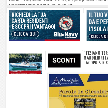
Una tartaruga Verde all’Isola d’Elba
-
06-08-2026
Furgone in fiamme a Capoliveri, illeso il conducente
-
06-08-2026
Campo: chiusura della biblioteca comunale in occasione del Santo Patrono
A Carpani si apre la Festa di Liberazione: il programma della prima serata
"TIZIANO TER
MARDILIBRI L
JACOPO STOR