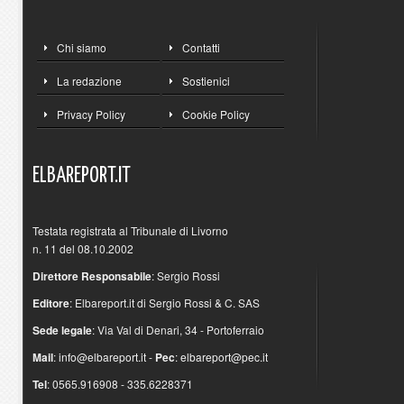
Chi siamo
Contatti
La redazione
Sostienici
Privacy Policy
Cookie Policy
ELBAREPORT.IT
Testata registrata al Tribunale di Livorno
n. 11 del 08.10.2002
Direttore Responsabile
: Sergio Rossi
Editore
: Elbareport.it di Sergio Rossi & C. SAS
Sede legale
: Via Val di Denari, 34 - Portoferraio
Mail
:
info@elbareport.it
-
Pec
:
elbareport@pec.it
Tel
: 0565.916908 - 335.6228371