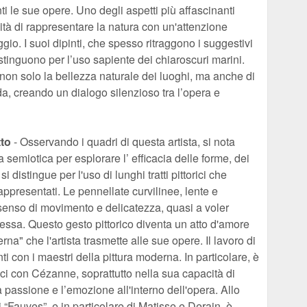
i le sue opere. Uno degli aspetti più affascinanti
cità di rappresentare la natura con un'attenzione
gio. I suoi dipinti, che spesso ritraggono i suggestivi
distinguono per l’uso sapiente dei chiaroscuri marini.
non solo la bellezza naturale dei luoghi, ma anche di
da, creando un dialogo silenzioso tra l’opera e
tto
- Osservando i quadri di questa artista, si nota
 semiotica per esplorare l’ efficacia delle forme, dei
i distingue per l'uso di lunghi tratti pittorici che
appresentati. Le pennellate curvilinee, lente e
 senso di movimento e delicatezza, quasi a voler
tessa. Questo gesto pittorico diventa un atto d'amore
na" che l'artista trasmette alle sue opere. Il lavoro di
ti con i maestri della pittura moderna. In particolare, è
ici con Cézanne, soprattutto nella sua capacità di
 passione e l’emozione all'interno dell'opera. Allo
i “Fauves”, e in particolare di Matisse e Derain, è