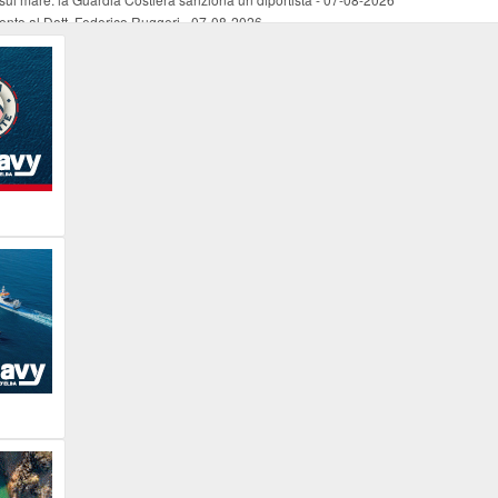
mento al Dott. Federico Ruggeri
-
07-08-2026
riaffiora una testimonianza del 1966
-
07-08-2026
ali
-
07-08-2026
vo piano dell'Autorità portuale regionale
-
07-08-2026