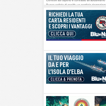
Buone notizie di sanità: un cordiale ringrazia
Altiero Spinelli e Ursula Hirschmann all'Elba: 
Capoliveri, potenziata la pulizia dei bordi strad
Marina di Campo tra i porti interessati dal nuo