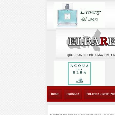
HOME
CRONACA
POLITICA - ISTITUZI
Controlli sul diporto e contrasto all'abusivism