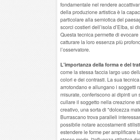
fondamentale nel rendere accattivant
della produzione artistica è la capa
particolare alla semiotica del paesag
scorci costieri dell’isola d’Elba, si 
Questa tecnica permette di evocare 
catturare la loro essenza più profon
l’osservatore.
L'importanza della forma e del tra
come la stessa faccia largo uso della
colori e dei contrasti. La sua tecnica s
arrotondano e allungano i soggetti r
misurate, conferiscono ai dipinti un
cullare il soggetto nella creazione s
creativo, una sorta di "dolcezza mater
Burrascano trova paralleli interessan
possibile notare accostamenti stilist
estendere le forme per amplificare la
stesso modo, l'influenza stilistica de