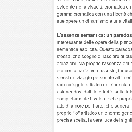
evidente nella vivacità cromatica e 
gamma cromatica con una libertà che 
sue opere un dinamismo e una vitali
L'assenza semantica: un paradoss
interessante delle opere della pittr
semantica esplicita. Questo paradoss
stessa, che sceglie di lasciare al pubb
creazioni. Ma proprio l'assenza dell
elemento narrativo nascosto, inducend
stessi un viaggio personale all’inter
raro coraggio artistico nel rinunciare
astenendosi dall’ interferire sulla int
completamente il valore delle propri
atto di amore per l’arte, che supera 
proprio “io” artistico un’enorme gene
precisa scelta, la vera luce del signif