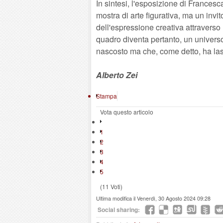
In sintesi, l'esposizione di France
mostra di arte figurativa, ma un invit
dell'espressione creativa attraverso 
quadro diventa pertanto, un universo 
nascosto ma che, come detto, ha lasci
Alberto Zei
Stampa
Vota questo articolo
1
2
3
4
5
(11 Voti)
Ultima modifica il Venerdì, 30 Agosto 2024 09:28
Social sharing: