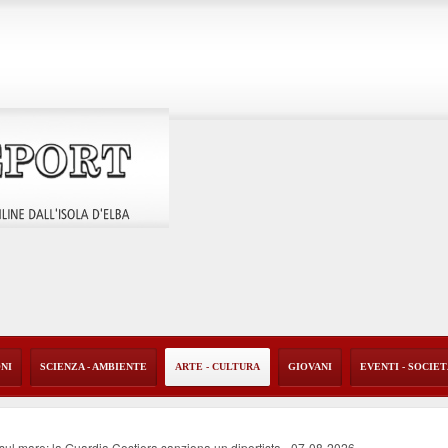
ONI
SCIENZA - AMBIENTE
ARTE - CULTURA
GIOVANI
EVENTI - SOCIE
o sul mare: la Guardia Costiera sanziona un diportista
-
07-08-2026