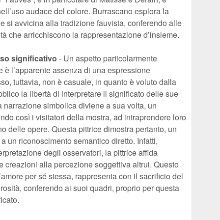
nell’uso audace del colore. Burrascano esplora la
si avvicina alla tradizione fauvista, conferendo alle
tà che arricchiscono la rappresentazione d’insieme.
o significativo
- Un aspetto particolarmente
ice è l’apparente assenza di una espressione
o, tuttavia, non è casuale, in quanto è voluto dalla
lico la libertà di interpretare il significato delle sue
a narrazione simbolica diviene a sua volta, un
o così i visitatori della mostra, ad intraprendere loro
no delle opere. Questa pittrice dimostra pertanto, un
 a un riconoscimento semantico diretto. Infatti,
erpretazione degli osservatori, la pittrice affida
e creazioni alla percezione soggettiva altrui. Questo
l’amore per sé stessa, rappresenta con il sacrificio del
rosità, conferendo ai suoi quadri, proprio per questa
icato.