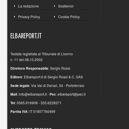
La redazione
Sostienici
Privacy Policy
Cookie Policy
ELBAREPORT.IT
Testata registrata al Tribunale di Livorno
n. 11 del 08.10.2002
Direttore Responsabile
: Sergio Rossi
Editore
: Elbareport.it di Sergio Rossi & C. SAS
Sede legale
: Via Val di Denari, 34 - Portoferraio
Mail
:
info@elbareport.it
-
Pec
:
elbareport@pec.it
Tel
: 0565.916908 - 335.6228371
Partita IVA
: IT 01807760499