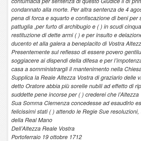
contumacia per sentenza di questo Giudice il dì pr
condannato alla morte. Per altra sentenza de 4 ago
pena di forca e squarto e confiscazione di beni per 
pattuglia ,per furto di archibugio e ( ) in scudi cinqu
restituzione di dette armi ( ) e per insulto e delazion
ducento et alla galera a beneplacito di Vostra Altez
Presentemente sul reflesso di essere povero genti
soggiacere ai dispendi della difesa e per l’impotenza
casa a somministrargli il mantenimento nella Chiesa
Supplica la Reale Altezza Vostra di graziarlo delle 
detto Oratore abbia più sorelle nubili ad effetto di ri
suddette pene incorse per ( ) crederei che l’Altezza
Sua Somma Clemenza concedesse ad esaudirlo esilia
felicissimi stati ( ) attendo le Regie Sue resoluzioni
della Real Mano
Dell’Altezza Reale Vostra
Portoferraio 19 ottobre 1712