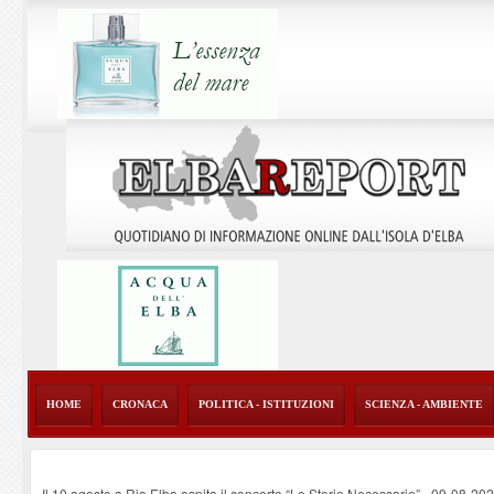
HOME
CRONACA
POLITICA - ISTITUZIONI
SCIENZA - AMBIENTE
Il 10 agosto a Rio Elba ospita il concerto “Le Storie Necessarie”
-
09-08-20