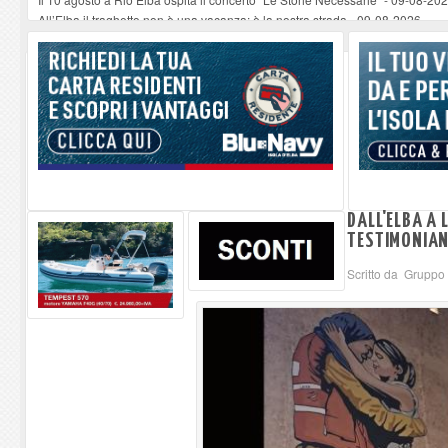
All’Elba il traghetto non è una vacanza: è la nostra strada
-
09-08-2026
Alla libreria Mardilibri “The Chloris”, canzoni rarefatte
-
09-08-2026
La Foto del Giorno (9 ago.)
-
09-08-2026
Non si può morire perché l'elisoccorso arriva dopo mezza giornata. Subito
DALL'ELBA A
TESTIMONIAN
Scritto da Gruppo