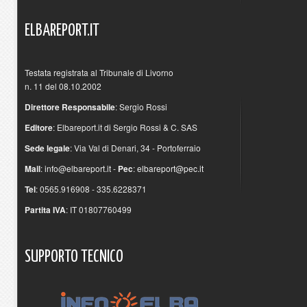
ELBAREPORT.IT
Testata registrata al Tribunale di Livorno
n. 11 del 08.10.2002
Direttore Responsabile
: Sergio Rossi
Editore
: Elbareport.it di Sergio Rossi & C. SAS
Sede legale
: Via Val di Denari, 34 - Portoferraio
Mail
:
info@elbareport.it
-
Pec
:
elbareport@pec.it
Tel
: 0565.916908 - 335.6228371
Partita IVA
: IT 01807760499
SUPPORTO
TECNICO