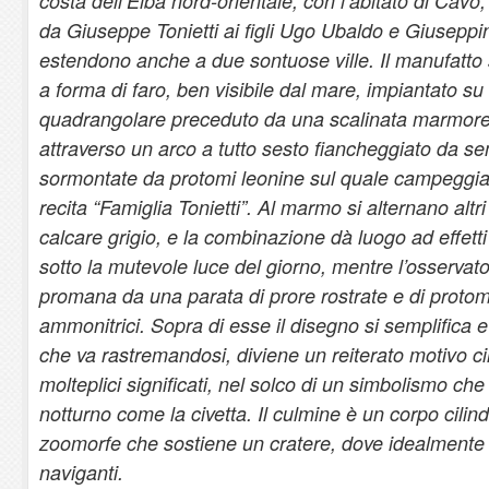
costa dell’Elba nord-orientale, con l’abitato di Cavo,
da Giuseppe Tonietti ai figli Ugo Ubaldo e Giuseppina
estendono anche a due sontuose ville. Il manufatto s
a forma di faro, ben visibile dal mare, impiantato s
quadrangolare preceduto da una scalinata marmorea
attraverso un arco a tutto sesto fiancheggiato da s
sormontate da protomi leonine sul quale campeggia
recita “Famiglia Tonietti”. Al marmo si alternano altri m
calcare grigio, e la combinazione dà luogo ad effett
sotto la mutevole luce del giorno, mentre l’osservato
promana da una parata di prore rostrate e di protom
ammonitrici. Sopra di esse il disegno si semplifica e 
che va rastremandosi, diviene un reiterato motivo cir
molteplici significati, nel solco di un simbolismo ch
notturno come la civetta. Il culmine è un corpo cilind
zoomorfe che sostiene un cratere, dove idealmente
naviganti.