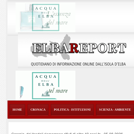
HOME
CRONACA
POLITICA - ISTITUZIONI
SCIENZA - AMBIENTE
Capraia, dai fondali riemergono rifiuti di oltre 40 anni fa
-
05-08-2026