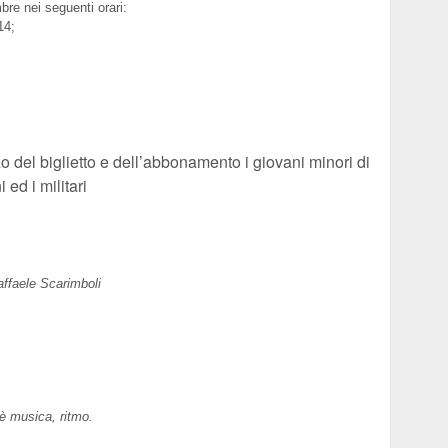
e nei seguenti orari:
 14;
zo del biglietto e dell’abbonamento i giovani minori di
 ed i militari
affaele Scarimboli
 è musica, ritmo.