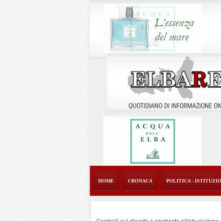
HOME
CRONACA
POLITICA - ISTITUZI
Controlli sul diporto e contrasto all'abusivism