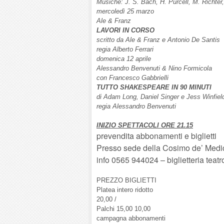
Musiche: J. S. Bach, H. Purcell, M. Richter
mercoledì 25 marzo
Ale & Franz
LAVORI IN CORSO
scritto da Ale & Franz e Antonio De Santis
regia Alberto Ferrari
domenica 12 aprile
Alessandro Benvenuti & Nino Formicola
con Francesco Gabbrielli
TUTTO SHAKESPEARE IN 90 MINUTI
di Adam Long, Daniel Singer e Jess Winfiel
regia Alessandro Benvenuti
INIZIO SPETTACOLI ORE 21.15
prevendita abbonamenti e biglietti
Presso sede della Cosimo de’ Medic
info 0565 944024 – biglietteria tea
PREZZO BIGLIETTI
Platea intero ridotto
20,00 /
Palchi 15,00 10,00
campagna abbonamenti