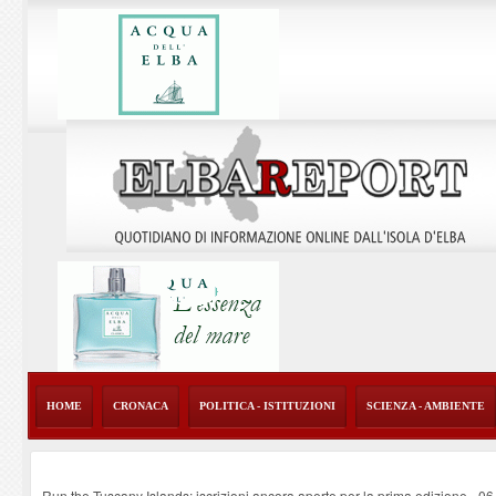
HOME
CRONACA
POLITICA - ISTITUZIONI
SCIENZA - AMBIENTE
Run the Tuscany Islands: iscrizioni ancora aperte per la prima edizione
-
06