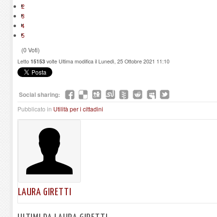
2
3
4
5
(0 Voti)
Letto
15153
volte
Ultima modifica il Lunedì, 25 Ottobre 2021 11:10
Social sharing:
Pubblicato in
Utilità per i cittadini
LAURA GIRETTI