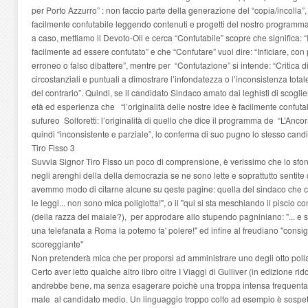
per Porto Azzurro” : non faccio parte della generazione del “copia/incolla”, e
facilmente confutabile leggendo contenuti e progetti del nostro program
a caso, mettiamo il Devoto-Oli e cerca “Confutabile” scopre che significa: “
facilmente ad essere confutato” e che “Confutare” vuol dire: “Inficiare, con
erroneo o falso dibattere”, mentre per “Confutazione” si intende: “Critica 
circostanziali e puntuali a dimostrare l’infondatezza o l’inconsistenza tot
del contrario”. Quindi, se il candidato Sindaco amato dai leghisti di scoglie
età ed esperienza che “l’originalità delle nostre idee è facilmente confut
sufureo Solforetti: l’originalità di quello che dice il programma de “L’Ancor
quindi “inconsistente e parziale”, lo conferma di suo pugno lo stesso cand
Tiro Fisso 3
Suvvia Signor Tiro Fisso un poco di comprensione, è verissimo che lo sfo
negli arenghi della della democrazia se ne sono lette e soprattutto sentite
avemmo modo di citarne alcune su qeste pagine: quella del sindaco che ci
le leggi... non sono mica poliglotta!", o il "qui si sta meschiando il piscio co
(della razza del maiale?), per approdare allo stupendo pagniniano: "... e s
una telefanata a Roma la potemo fa' polere!" ed infine al freudiano "consi
scoreggiante"
Non pretenderà mica che per proporsi ad amministrare uno degli otto polla
Certo aver letto qualche altro libro oltre I Viaggi di Gulliver (in edizione rid
andrebbe bene, ma senza esagerare poichè una troppa intensa frequentazio
male al candidato medio. Un linguaggio troppo colto ad esempio è sospett