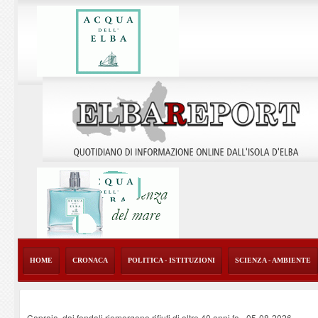
HOME
CRONACA
POLITICA - ISTITUZIONI
SCIENZA - AMBIENTE
Capraia, dai fondali riemergono rifiuti di oltre 40 anni fa
-
05-08-2026