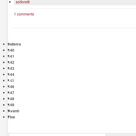
solforetti
1 commento
Indietro
140
141
142
143
144
145
146
147
148
149
Avanti
Fine