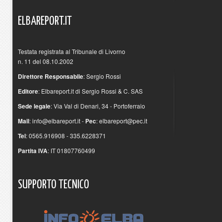
ELBAREPORT.IT
Testata registrata al Tribunale di Livorno
n. 11 del 08.10.2002
Direttore Responsabile
: Sergio Rossi
Editore
: Elbareport.it di Sergio Rossi & C. SAS
Sede legale
: Via Val di Denari, 34 - Portoferraio
Mail
:
info@elbareport.it
-
Pec
:
elbareport@pec.it
Tel
: 0565.916908 - 335.6228371
Partita IVA
: IT 01807760499
SUPPORTO
TECNICO