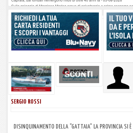
Sulla spiaggia di Marciana Marina prove di salvataggio e primo soccorso pe
Rotta Elba–Bali: il viaggio impossibile di Moira Lena Tassi approda al Mus
Il 9 e 11 agosto, due passeggiate alla scoperta di chiese, santi, antichi vigne
Danilo Casali, marinaio decorato dell’Elba e la straordinaria traversata con 
SERGIO ROSSI
DISINQUINAMENTO DELLA "GATTAIA" LA PROVINCIA SI È