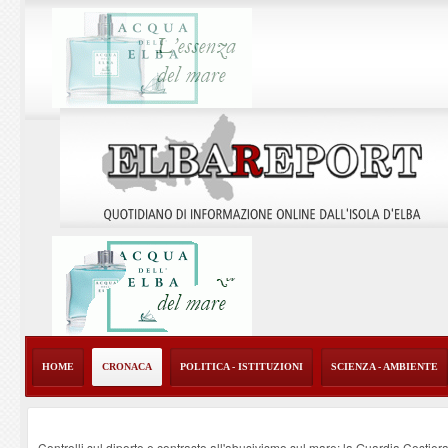
HOME
CRONACA
POLITICA - ISTITUZIONI
SCIENZA - AMBIENTE
Controlli sul diporto e contrasto all'abusivismo sul mare: la Guardia Costier