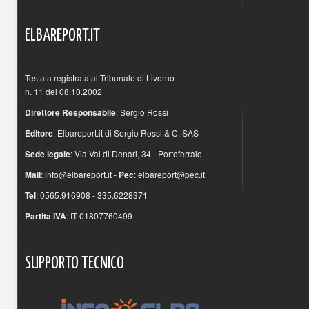
ELBAREPORT.IT
Testata registrata al Tribunale di Livorno
n. 11 del 08.10.2002
Direttore Responsabile
: Sergio Rossi
Editore
: Elbareport.it di Sergio Rossi & C. SAS
Sede legale
: Via Val di Denari, 34 - Portoferraio
Mail
:
info@elbareport.it
-
Pec
:
elbareport@pec.it
Tel
: 0565.916908 - 335.6228371
Partita IVA
: IT 01807760499
SUPPORTO
TECNICO