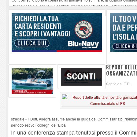
Buone notizie di sanità: un cordiale ringraziamento al Dott. Federico Rugger
Altiero Spinelli e Ursula Hirschmann all'Elba: riaffiora una testimonianza de
Capoliveri, potenziata la pulizia dei bordi stradali
-
07-08-2026
Marina di Campo tra i porti interessati dal nuovo piano dell'Autorità portual
REPORT DELLE
ORGANIZZATI
Scritto da E.R.
stradale - Il Dott. Allegra assume anche la guida del Commissariato Piombin
periodo estivo i colleghi dell'Elba
In una conferenza stampa tenutasi presso il Commiss