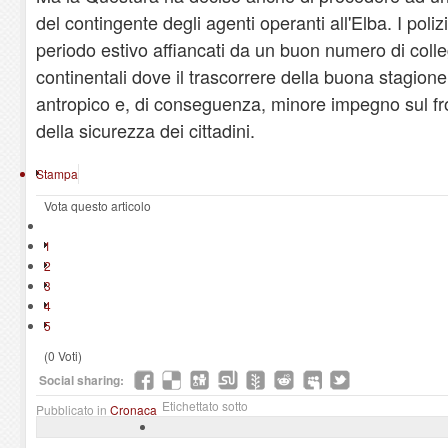
del contingente degli agenti operanti all'Elba. I polizi
periodo estivo affiancati da un buon numero di colle
continentali dove il trascorrere della buona stagion
antropico e, di conseguenza, minore impegno sul fro
della sicurezza dei cittadini.
Stampa
Vota questo articolo
1
2
3
4
5
(0 Voti)
Social sharing:
Etichettato sotto
Pubblicato in
Cronaca