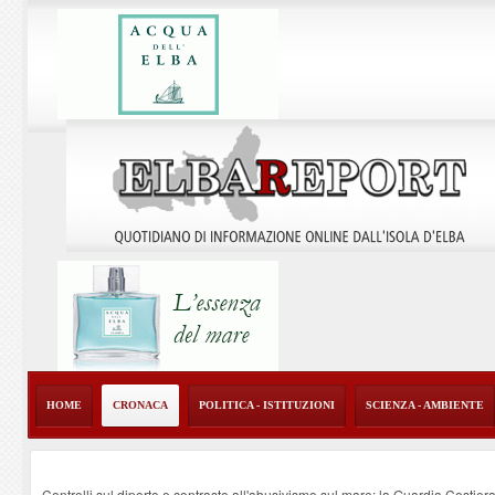
HOME
CRONACA
POLITICA - ISTITUZIONI
SCIENZA - AMBIENTE
Controlli sul diporto e contrasto all'abusivismo sul mare: la Guardia Costier