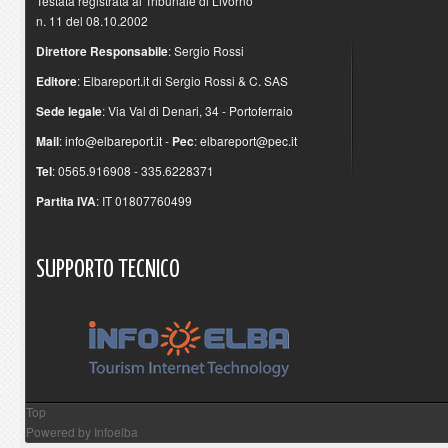
Testata registrata al Tribunale di Livorno
n. 11 del 08.10.2002
Direttore Responsabile
: Sergio Rossi
Editore
: Elbareport.it di Sergio Rossi & C. SAS
Sede legale
: Via Val di Denari, 34 - Portoferraio
Mail
:
info@elbareport.it
-
Pec
:
elbareport@pec.it
Tel
: 0565.916908 - 335.6228371
Partita IVA
: IT 01807760499
SUPPORTO
TECNICO
Top
Powered by
Infoelba