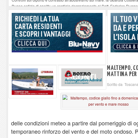
Buone notizie di sanità: un cordiale ringraziamento al Dott. Federico Rugger
Altiero Spinelli e Ursula Hirschmann all'Elba: riaffiora una testimonianza de
Capoliveri, potenziata la pulizia dei bordi stradali
-
07-08-2026
Marina di Campo tra i porti interessati dal nuovo piano dell'Autorità portual
MALTEMPO, CO
MATTINA PER
Scritto da Toscana
delle condizioni meteo a partire dal pomeriggio di 
temporaneo rinforzo del vento e del moto ondoso. P