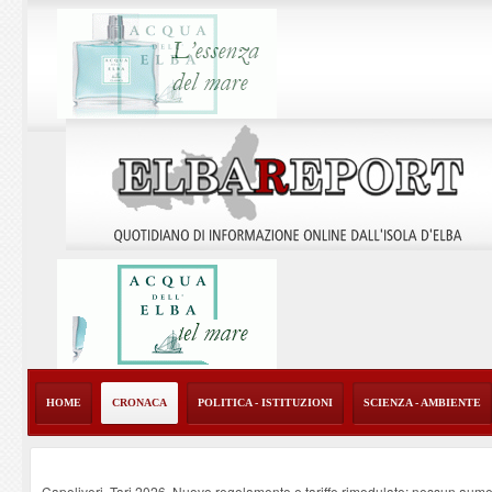
HOME
CRONACA
POLITICA - ISTITUZIONI
SCIENZA - AMBIENTE
Capoliveri, Tari 2026. Nuovo regolamento e tariffe rimodulate: nessun aume