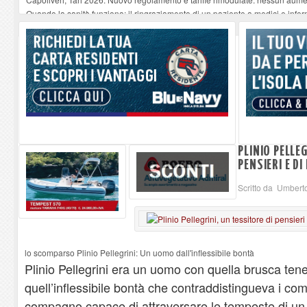
Quando la sanità funziona: il ringraziamento di un paziente a medici e infer
“Un paese, una storia”, Capoliveri racconta Capoliveri
-
10-08-2026
Tutto esaurito a Marciana per Eros degli Elba Music Awards
-
10-08-2026
A Sciambere - La cartolina di Francesco Guccini
-
10-08-2026
PLINIO PELLEG
PENSIERI E DI
Scritto da Umbert
lo scomparso Plinio Pellegrini: Un uomo dall'inflessibile bontà
Plinio Pellegrini era un uomo con quella brusca ten
quell’inflessibile bontà che contraddistingueva i comu
compagno capace di attraversare le tempeste di un pa