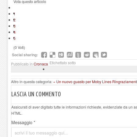
Vota questo articolo
1
2
3
4
5
(0 Voti)
Social sharing:
Etichettato sotto
Pubblicato in
Cronaca
Altro in questa categoria:
« Un nuovo guasto per Moby Lines
Ringraziamento
LASCIA UN COMMENTO
Assicurati di aver digitato tutte le informazioni richieste, evidenziate da un 
HTML.
Messaggio *