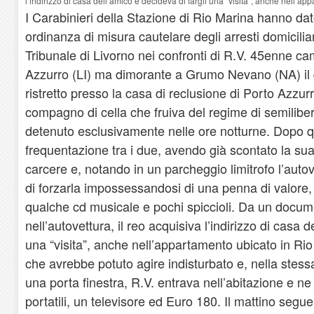
l’indirizzo di casa dell’amico e decideva di fargli una “visita”, anche nell’ap
I Carabinieri della Stazione di Rio Marina hanno d
ordinanza di misura cautelare degli arresti domicilia
Tribunale di Livorno nei confronti di R.V. 45enne c
Azzurro (LI) ma dimorante a Grumo Nevano (NA) il 
ristretto presso la casa di reclusione di Porto Azzur
compagno di cella che fruiva del regime di semilibe
detenuto esclusivamente nelle ore notturne. Dopo q
frequentazione tra i due, avendo già scontato la sua
carcere e, notando in un parcheggio limitrofo l’auto
di forzarla impossessandosi di una penna di valore
qualche cd musicale e pochi spiccioli. Da un docum
nell’autovettura, il reo acquisiva l’indirizzo di casa d
una “visita”, anche nell’appartamento ubicato in Rio 
che avrebbe potuto agire indisturbato e, nella stess
una porta finestra, R.V. entrava nell’abitazione e 
portatili, un televisore ed Euro 180. Il mattino segu