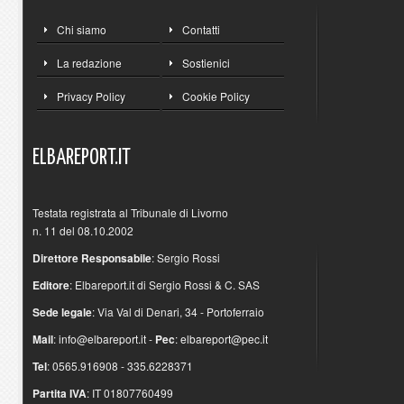
Chi siamo
Contatti
La redazione
Sostienici
Privacy Policy
Cookie Policy
ELBAREPORT.IT
Testata registrata al Tribunale di Livorno
n. 11 del 08.10.2002
Direttore Responsabile
: Sergio Rossi
Editore
: Elbareport.it di Sergio Rossi & C. SAS
Sede legale
: Via Val di Denari, 34 - Portoferraio
Mail
:
info@elbareport.it
-
Pec
:
elbareport@pec.it
Tel
: 0565.916908 - 335.6228371
Partita IVA
: IT 01807760499