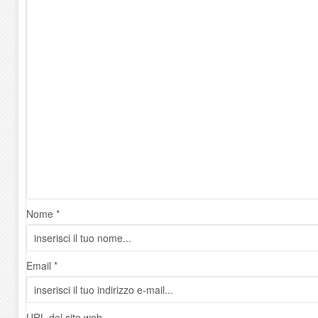
Nome *
Email *
URL del sito web