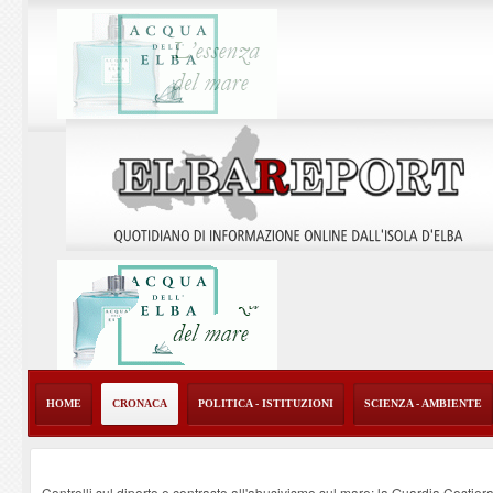
HOME
CRONACA
POLITICA - ISTITUZIONI
SCIENZA - AMBIENTE
Controlli sul diporto e contrasto all'abusivismo sul mare: la Guardia Costier