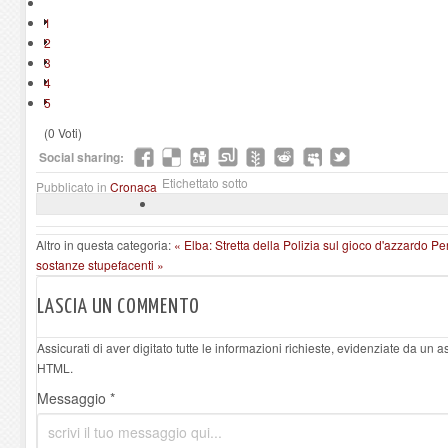
1
2
3
4
5
(0 Voti)
Social sharing:
Etichettato sotto
Pubblicato in
Cronaca
Altro in questa categoria:
« Elba: Stretta della Polizia sul gioco d'azzardo
Per
sostanze stupefacenti »
LASCIA UN COMMENTO
Assicurati di aver digitato tutte le informazioni richieste, evidenziate da un 
HTML.
Messaggio *