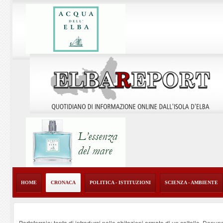
HOME
CRONACA
POLITICA - ISTITUZIONI
SCIENZA - AMBIENTE
Portoferraio: tenta di introdursi nelle abitazioni armato di un coltello. Denun