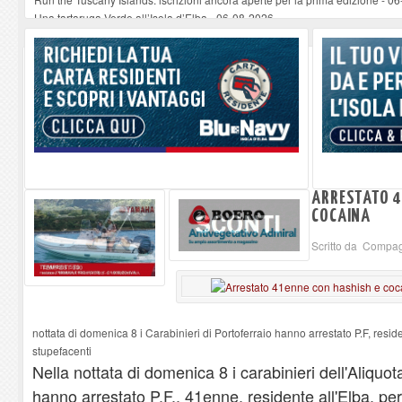
Una tartaruga Verde all’Isola d’Elba
-
06-08-2026
Furgone in fiamme a Capoliveri, illeso il conducente
-
06-08-2026
Campo: chiusura della biblioteca comunale in occasione del Santo Patrono
A Carpani si apre la Festa di Liberazione: il programma della prima serata
ARRESTATO 4
COCAINA
Scritto da Compagn
nottata di domenica 8 i Carabinieri di Portoferraio hanno arrestato P.F, reside
stupefacenti
Nella nottata di domenica 8 i carabinieri dell'Aliquot
hanno arrestato P.F., 41enne, residente all'Elba, per 