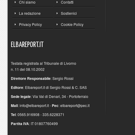
Chi siamo
Contatti
La redazione
Sostienici
Privacy Policy
Cookie Policy
ELBAREPORT.IT
Testata registrata al Tribunale di Livorno
n. 11 del 08.10.2002
Direttore Responsabile
: Sergio Rossi
Editore
: Elbareport.it di Sergio Rossi & C. SAS
Sede legale
: Via Val di Denari, 34 - Portoferraio
Mail
:
info@elbareport.it
-
Pec
:
elbareport@pec.it
Tel
: 0565.916908 - 335.6228371
Partita IVA
: IT 01807760499