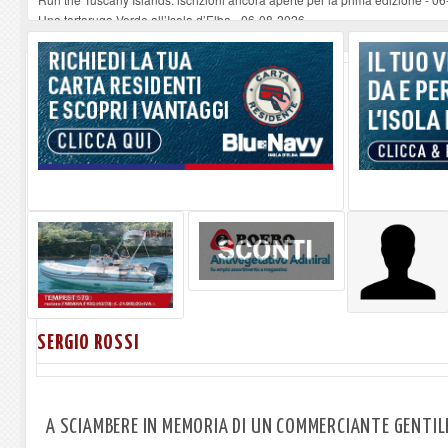
Una tartaruga Verde all’Isola d’Elba
-
06-08-2026
Furgone in fiamme a Capoliveri, illeso il conducente
-
06-08-2026
Campo: chiusura della biblioteca comunale in occasione del Santo Patrono
A Carpani si apre la Festa di Liberazione: il programma della prima serata
SERGIO ROSSI
A SCIAMBERE IN MEMORIA DI UN COMMERCIANTE GENTIL