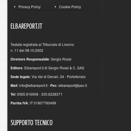
Privacy Policy
Cookie Policy
ELBAREPORT.IT
Testata registrata al Tribunale di Livorno
n. 11 del 08.10.2002
Direttore Responsabile
: Sergio Rossi
Editore
: Elbareport.it di Sergio Rossi & C. SAS
Sede legale
: Via Val di Denari, 34 - Portoferraio
Mail
:
info@elbareport.it
-
Pec
:
elbareport@pec.it
Tel
: 0565.916908 - 335.6228371
Partita IVA
: IT 01807760499
SUPPORTO
TECNICO