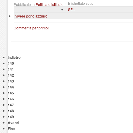
Etichettato sotto
Pubblicato in
Politica e istituzioni
SEL
vivere porto azzurro
Commenta per primo!
Indietro
140
141
142
143
144
145
146
147
148
149
Avanti
Fine