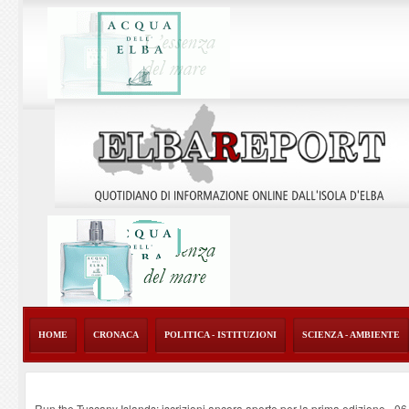
HOME
CRONACA
POLITICA - ISTITUZIONI
SCIENZA - AMBIENTE
Run the Tuscany Islands: iscrizioni ancora aperte per la prima edizione
-
06