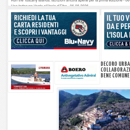
Una tartaruga Verde all’Isola d’Elba
-
06-08-2026
Furgone in fiamme a Capoliveri, illeso il conducente
-
06-08-2026
Campo: chiusura della biblioteca comunale in occasione del Santo Patrono
A Carpani si apre la Festa di Liberazione: il programma della prima serata
DECORO URBA
COLLABORAZIO
BENE COMUNE