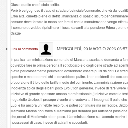
Giusto quello che è stato scritto.
Però è vergognoso il tratto di strada provinciale/comunale, che và da localit
Erba alta, cunette piene di detriti, mancanza di spazio sicuro per camminare
comune deve forzare la mano per fare si che la manutenzione venga effettu
Il comune dovrebbe ripristinare il fosso davanti alla pensione Edera , pieno d
Grazie
MERCOLEDÌ, 20 MAGGIO 2026 06:5
Link al commento
In pratica l amministrazione comunale di Marciana scarica e demanda a fanto
dovrebbe fare in prima persona.Il sottobosco e o cogli delle strade adiacent
pietre pericolosamente pericolanti dovrebbero essere puliti da chi? Le stra
sporche e maleodoranti chi le dovrebbero pulire. I non residenti che occup
proporzione,il triplo delle tariffe medie del continente. L'amministrazione s
indolenza tipica degli elbani poco Evolution generale. Invece di fare vivere 
iniziative di grande spessore umano e orofessionale,( iniziative come le fes
negozietto Unzipo, il presepe vivente che vedeva tutti impegnati,il palio ch
Lupi e ha ancora un flebile respiro...e potrei continuare ma mi faccio). Unzip
Marciana Marina non stava a Marciana per denaroa per autentica passion
che,ormai di Medievale a ben poco. L'amministrazione sta facendo morire il 
i possessori di case, invece di attirarli e coccolarli.