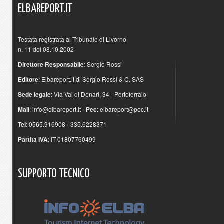
ELBAREPORT.IT
Testata registrata al Tribunale di Livorno
n. 11 del 08.10.2002
Direttore Responsabile
: Sergio Rossi
Editore
: Elbareport.it di Sergio Rossi & C. SAS
Sede legale
: Via Val di Denari, 34 - Portoferraio
Mail
:
info@elbareport.it
-
Pec
:
elbareport@pec.it
Tel
: 0565.916908 - 335.6228371
Partita IVA
: IT 01807760499
SUPPORTO
TECNICO