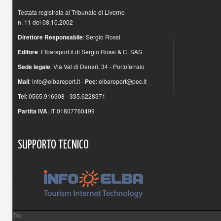
Testata registrata al Tribunale di Livorno
n. 11 del 08.10.2002
Direttore Responsabile
: Sergio Rossi
Editore
: Elbareport.it di Sergio Rossi & C. SAS
Sede legale
: Via Val di Denari, 34 - Portoferraio
Mail
:
info@elbareport.it
-
Pec
:
elbareport@pec.it
Tel
: 0565.916908 - 335.6228371
Partita IVA
: IT 01807760499
SUPPORTO
TECNICO
Top