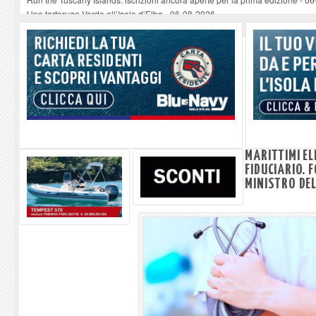
Una tartaruga Verde all’Isola d’Elba
-
06-08-2026
Furgone in fiamme a Capoliveri, illeso il conducente
-
06-08-2026
Campo: chiusura della biblioteca comunale in occasione del Santo Patrono
A Carpani si apre la Festa di Liberazione: il programma della prima serata
MARITTIMI E
FIDUCIARIO. 
MINISTRO DE