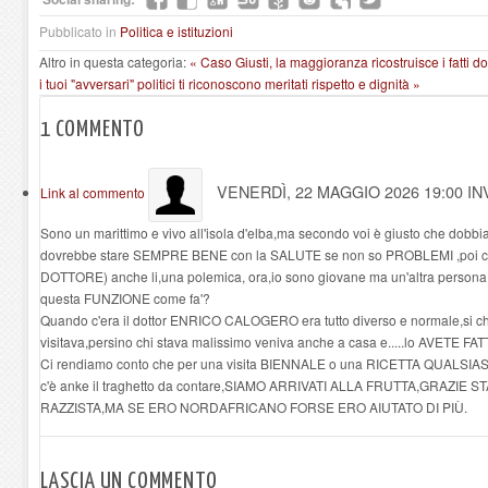
Pubblicato in
Politica e istituzioni
Altro in questa categoria:
« Caso Giusti, la maggioranza ricostruisce i fatti 
i tuoi "avversari" politici ti riconoscono meritati rispetto e dignità »
1
COMMENTO
VENERDÌ, 22 MAGGIO 2026 19:00
IN
Link al commento
Sono un marittimo e vivo all'isola d'elba,ma secondo voi è giusto che dobbiam
dovrebbe stare SEMPRE BENE con la SALUTE se non so PROBLEMI ,poi ci
DOTTORE) anche li,una polemica, ora,io sono giovane ma un'altra person
questa FUNZIONE come fa'?
Quando c'era il dottor ENRICO CALOGERO era tutto diverso e normale,si chi
visitava,persino chi stava malissimo veniva anche a casa e.....lo AVETE FAT
Ci rendiamo conto che per una visita BIENNALE o una RICETTA QUALSIASI b
c'è anke il traghetto da contare,SIAMO ARRIVATI ALLA FRUTTA,GRAZIE
RAZZISTA,MA SE ERO NORDAFRICANO FORSE ERO AIUTATO DI PIÙ.
LASCIA UN COMMENTO