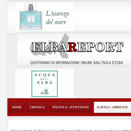
HOME
CRONACA
POLITICA - ISTITUZIONI
SCIENZA - AMBIENTE
Mesopotamia di Olivier Guez a Marciana Marina: l'autore incontra il pubblic