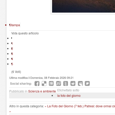
Stampa
Vota questo articolo
1
2
3
4
5
(6 Voti)
Ultima modifica il Domenica, 08 Febbraio 2026 09:21
Social sharing:
Etichettato sotto
Pubblicato in
Scienza e ambiente
la foto del giorno
Altro in questa categoria:
« La Foto del Giorno (7 feb.)
Patresi: dove ormai c
»