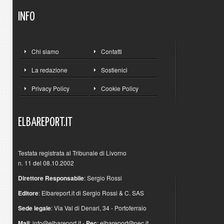
INFO
Chi siamo
Contatti
La redazione
Sostienici
Privacy Policy
Cookie Policy
ELBAREPORT.IT
Testata registrata al Tribunale di Livorno
n. 11 del 08.10.2002
Direttore Responsabile
: Sergio Rossi
Editore
: Elbareport.it di Sergio Rossi & C. SAS
Sede legale
: Via Val di Denari, 34 - Portoferraio
Mail
:
info@elbareport.it
-
Pec
:
elbareport@pec.it