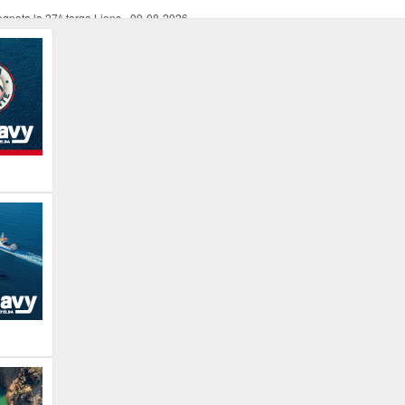
egnata la 27^ targa Lions
-
09-08-2026
poli e molto altro
-
09-08-2026
-
09-08-2026
ntro Storico
-
09-08-2026