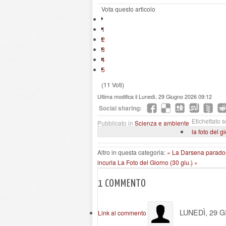
Vota questo articolo
1
2
3
4
5
(11 Voti)
Ultima modifica il Lunedì, 29 Giugno 2026 09:12
Social sharing:
Etichettato s
Pubblicato in
Scienza e ambiente
la foto del g
Altro in questa categoria:
« La Darsena paradoss
incuria
La Foto del Giorno (30 giu.) »
1
COMMENTO
LUNEDÌ, 29 
Link al commento