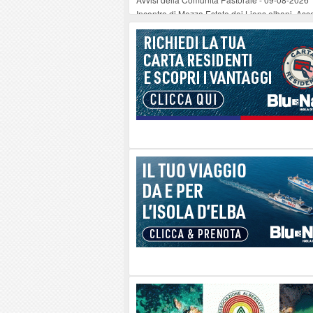
Incontro di Mezza Estate dei Lions elbani. Ass
La festa di Rifondazione , a ragionare di Cosmo
Le musiche di Ramazzotti stasera a Marciana
Porto Azzurro: rubinetti a secco in parte del Ce