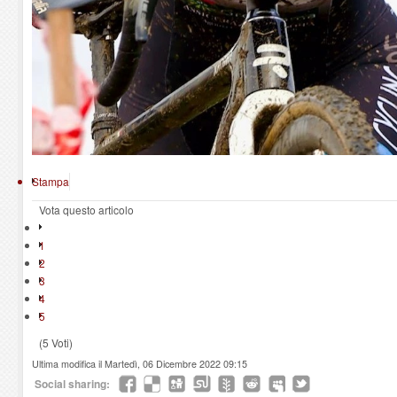
Stampa
Vota questo articolo
1
2
3
4
5
(5 Voti)
Ultima modifica il Martedì, 06 Dicembre 2022 09:15
Social sharing: