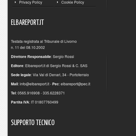
Privacy Policy
Cookie Policy
ELBAREPORT.IT
Testata registrata al Tribunale di Livorno
n. 11 del 08.10.2002
Direttore Responsabile
: Sergio Rossi
Editore
: Elbareport.it di Sergio Rossi & C. SAS
Sede legale
: Via Val di Denari, 34 - Portoferraio
Mail
:
info@elbareport.it
-
Pec
:
elbareport@pec.it
Tel
: 0565.916908 - 335.6228371
Partita IVA
: IT 01807760499
SUPPORTO
TECNICO