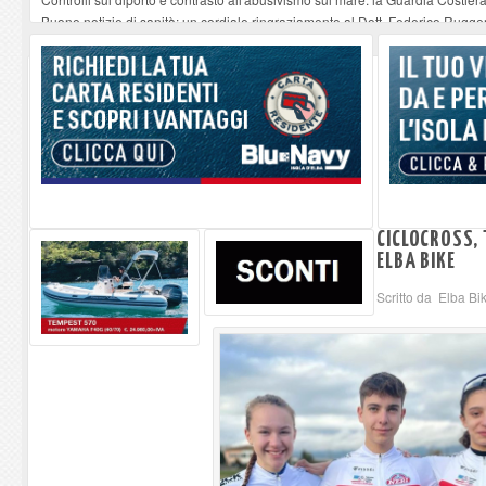
Buone notizie di sanità: un cordiale ringraziamento al Dott. Federico Rugger
Altiero Spinelli e Ursula Hirschmann all'Elba: riaffiora una testimonianza de
Capoliveri, potenziata la pulizia dei bordi stradali
-
07-08-2026
Marina di Campo tra i porti interessati dal nuovo piano dell'Autorità portual
CICLOCROSS, 
ELBA BIKE
Scritto da Elba Bi