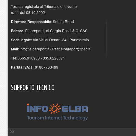
Testata registrata al Tribunale di Livorno
n. 11 del 08.10.2002
Direttore Responsabile
: Sergio Rossi
Editore
: Elbareport.it di Sergio Rossi & C. SAS
Sede legale
: Via Val di Denari, 34 - Portoferraio
Mail
:
info@elbareport.it
-
Pec
:
elbareport@pec.it
Tel
: 0565.916908 - 335.6228371
Partita IVA
: IT 01807760499
SUPPORTO
TECNICO
Top