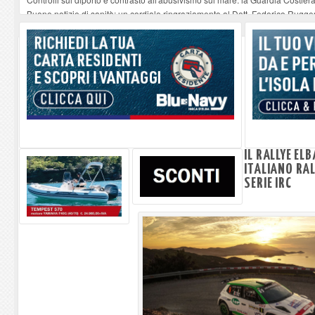
Buone notizie di sanità: un cordiale ringraziamento al Dott. Federico Rugger
Altiero Spinelli e Ursula Hirschmann all'Elba: riaffiora una testimonianza de
Capoliveri, potenziata la pulizia dei bordi stradali
-
07-08-2026
Marina di Campo tra i porti interessati dal nuovo piano dell'Autorità portual
IL RALLYE EL
ITALIANO RAL
SERIE IRC