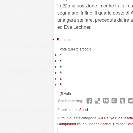
in 22.ma posizione, mentre fra gli e
segnalare, infine, il quarto posto di 
una gara stellare, preceduta da tre a
ed Eva Lechner.
Stampa
Vota questo articolo
1
2
3
4
5
(5 Voti)
Social sharing:
Pubblicato in
Sport
Altro in questa categoria:
« Il Rallye Elba lasci
Campionati Italiani Indoor Fiarc di Tiro con l’