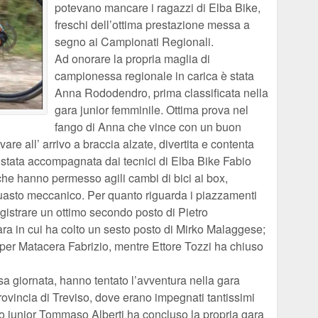
potevano mancare i ragazzi di Elba Bike,
freschi dell’ottima prestazione messa a
segno ai Campionati Regionali.
Ad onorare la propria maglia di
campionessa regionale in carica è stata
Anna Rododendro, prima classificata nella
gara junior femminile. Ottima prova nel
fango di Anna che vince con un buon
are all’ arrivo a braccia alzate, divertita e contenta
è stata accompagnata dai tecnici di Elba Bike Fabio
 hanno permesso agili cambi di bici ai box,
guasto meccanico. Per quanto riguarda i piazzamenti
registrare un ottimo secondo posto di Pietro
ra in cui ha colto un sesto posto di Mirko Malaggese;
 per Matacera Fabrizio, mentre Ettore Tozzi ha chiuso
sa giornata, hanno tentato l’avventura nella gara
rovincia di Treviso, dove erano impegnati tantissimi
o junior Tommaso Alberti ha concluso la propria gara