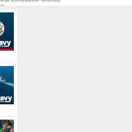
026
ucente
-
06-08-2026
 occasione del Santo Patrono
-
06-08-2026
programma della prima serata
-
06-08-2026