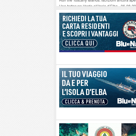
Una tartaruga Verde all’Isola d’Elba
-
06-08-2
Furgone in fiamme a Capoliveri, illeso il cond
Campo: chiusura della biblioteca comunale in
A Carpani si apre la Festa di Liberazione: il 