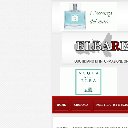
HOME
CRONACA
POLITICA - ISTITUZI
Run the Tuscany Islands: iscrizioni ancora ape