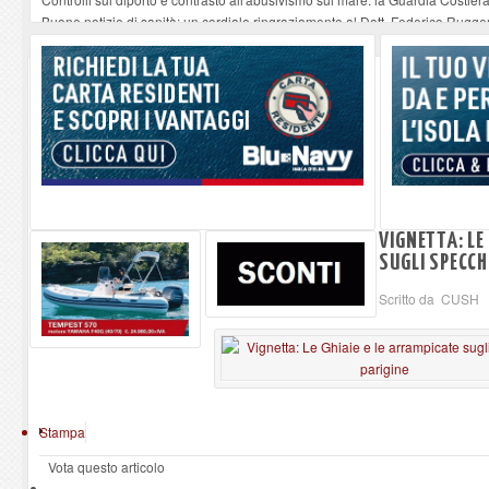
Buone notizie di sanità: un cordiale ringraziamento al Dott. Federico Rugger
Altiero Spinelli e Ursula Hirschmann all'Elba: riaffiora una testimonianza de
Capoliveri, potenziata la pulizia dei bordi stradali
-
07-08-2026
Marina di Campo tra i porti interessati dal nuovo piano dell'Autorità portual
VIGNETTA: LE
SUGLI SPECCH
Scritto da CUSH
Stampa
Vota questo articolo