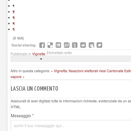
1
2
3
4
5
(0 Voti)
Social sharing:
Etichettato sotto
Pubblicato in
Vignette
Altro in questa categoria:
« Vignetta: fissazioni elettorali riesi
Cantonate Estiv
vapore »
LASCIA UN COMMENTO
Assicurati di aver digitato tutte le informazioni richieste, evidenziate da un 
HTML.
Messaggio *