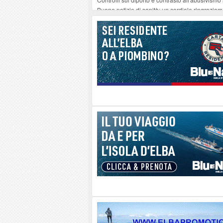
Buone notizie di sanità: un cordiale ringrazia
Altiero Spinelli e Ursula Hirschmann all'Elba: 
Capoliveri, potenziata la pulizia dei bordi strad
Marina di Campo tra i porti interessati dal nuo