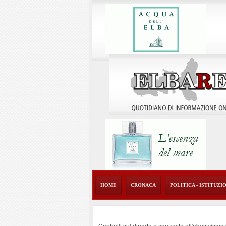
HOME
CRONACA
POLITICA - ISTITUZI
Controlli sul diporto e contrasto all'abusivism