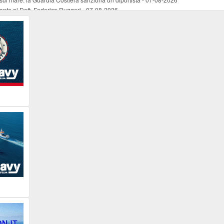
mento al Dott. Federico Ruggeri
-
07-08-2026
riaffiora una testimonianza del 1966
-
07-08-2026
ali
-
07-08-2026
vo piano dell'Autorità portuale regionale
-
07-08-2026