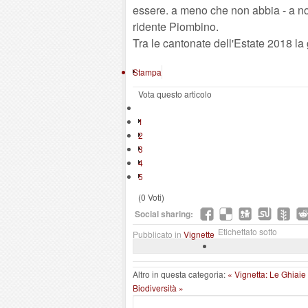
essere. a meno che non abbia - a nos
ridente Piombino.
Tra le cantonate dell'Estate 2018 l
Stampa
Vota questo articolo
1
2
3
4
5
(0 Voti)
Social sharing:
Etichettato sotto
Pubblicato in
Vignette
Altro in questa categoria:
« Vignetta: Le Ghiaie
Biodiversità »