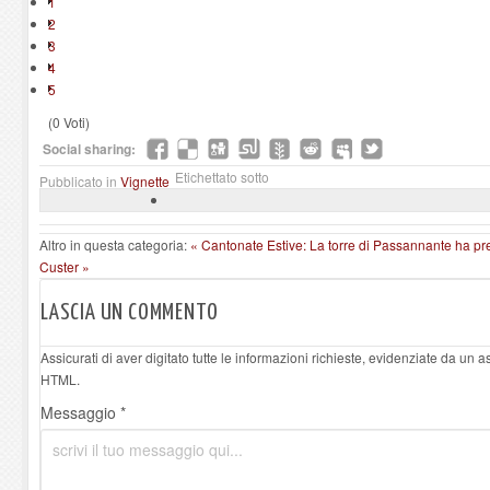
1
2
3
4
5
(0 Voti)
Social sharing:
Etichettato sotto
Pubblicato in
Vignette
Altro in questa categoria:
« Cantonate Estive: La torre di Passannante ha pr
Custer »
LASCIA UN COMMENTO
Assicurati di aver digitato tutte le informazioni richieste, evidenziate da un 
HTML.
Messaggio *