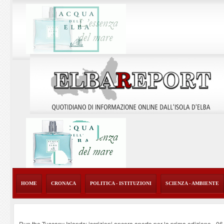
HOME
CRONACA
POLITICA - ISTITUZIONI
SCIENZA - AMBIENTE
Run the Tuscany Islands: iscrizioni ancora aperte per la prima edizione
-
06