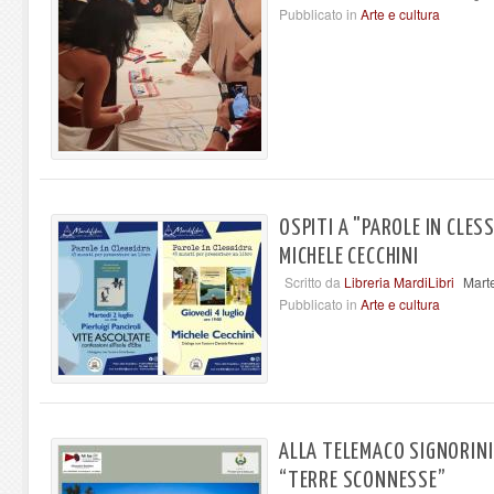
Pubblicato in
Arte e cultura
OSPITI A "PAROLE IN CLESS
MICHELE CECCHINI
Scritto da
Libreria MardiLibri
Mart
Pubblicato in
Arte e cultura
ALLA TELEMACO SIGNORIN
“TERRE SCONNESSE”