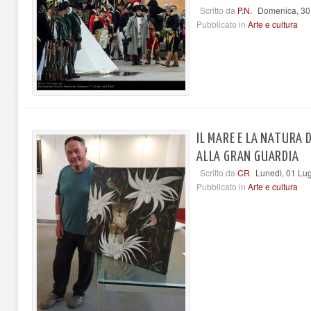
Scritto da
P.N.
Domenica, 30
Pubblicato in
Arte e cultura
IL MARE E LA NATURA 
ALLA GRAN GUARDIA
Scritto da
CR
Lunedì, 01 Lug
Pubblicato in
Arte e cultura