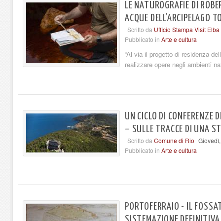
LE NATUROGRAFIE DI ROBE
ACQUE DELL’ARCIPELAGO 
Scritto da
Ufficio Stampa Visit Elba
Pubblicato in
Arte e cultura
“Al via il progetto di residenza de
realizzare opere negli ambienti nat
UN CICLO DI CONFERENZE D
– SULLE TRACCE DI UNA ST
Scritto da
Comune di Rio
Giovedì,
Pubblicato in
Arte e cultura
PORTOFERRAIO - IL FOSSAT
SISTEMAZIONE DEFINITIVA,