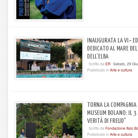
INAUGURATA LA VI^ EDI
DEDICATO AL MARE DE
DELL'ELBA
Scritto da
ER
Sabato, 29 Gi
Pubblicato in
Arte e cultura
TORNA LA COMPAGNIA D
MUSEUM BOLANO: IL 3 
VERITÀ DI FREUD”
Scritto da
Fondazione Italo B
Pubblicato in
Arte e cultura