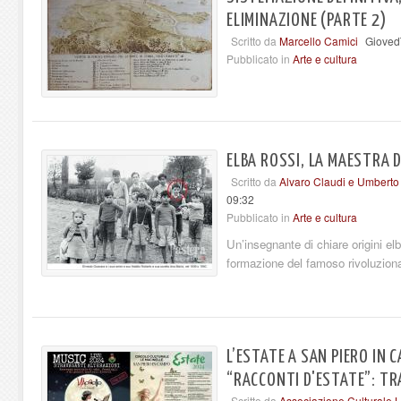
ELIMINAZIONE (PARTE 2)
Scritto da
Marcello Camici
Giovedì
Pubblicato in
Arte e cultura
ELBA ROSSI, LA MAESTRA 
Scritto da
Alvaro Claudi e Umberto
09:32
Pubblicato in
Arte e cultura
Un’insegnante di chiare origini el
formazione del famoso rivoluziona
L’ESTATE A SAN PIERO IN 
“RACCONTI D'ESTATE”: TR
Scritto da
Associazione Culturale 