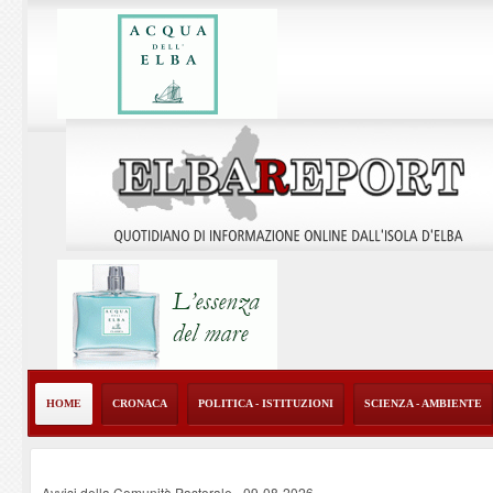
HOME
CRONACA
POLITICA - ISTITUZIONI
SCIENZA - AMBIENTE
Avvisi della Comunità Pastorale
-
09-08-2026