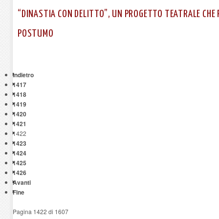
“DINASTIA CON DELITTO”, UN PROGETTO TEATRALE CHE
POSTUMO
Indietro
1417
1418
1419
1420
1421
1422
1423
1424
1425
1426
Avanti
Fine
Pagina 1422 di 1607