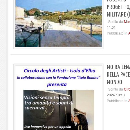
PROGETTO,
MILITARE (
Scritto da
Mar
11:01
Pubblicato in
A
MOIRA LEN
DELLA PACE
MONDO
Scritto da
Circ
2024 10:13
Pubblicato in
A