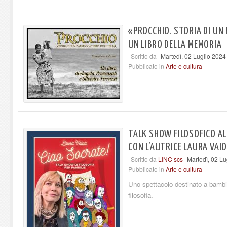
«PROCCHIO. STORIA DI UN 
UN LIBRO DELLA MEMORIA
Scritto da
Martedì, 02 Luglio 2024
Pubblicato in
Arte e cultura
TALK SHOW FILOSOFICO ALL
CON L’AUTRICE LAURA VAIO
Scritto da
LINC scs
Martedì, 02 Lu
Pubblicato in
Arte e cultura
Uno spettacolo destinato a bambini
filosofia.