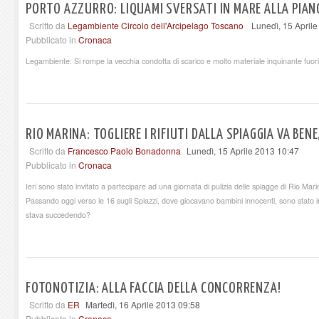
PORTO AZZURRO: LIQUAMI SVERSATI IN MARE ALLA PIA
Scritto da
Legambiente Circolo dell'Arcipelago Toscano
Lunedì, 15 April
Pubblicato in
Cronaca
Legambiente: Si rompe la vecchia condotta di scarico e molto materiale inquinante fuor
RIO MARINA: TOGLIERE I RIFIUTI DALLA SPIAGGIA VA BEN
Scritto da
Francesco Paolo Bonadonna
Lunedì, 15 Aprile 2013 10:47
Pubblicato in
Cronaca
Ieri sono stato invitato a partecipare ad una giornata di pulizia delle spiagge di Rio Ma
Passando oggi verso le 16 sugli Spiazzi, dove giocavano bambini innocenti, sono stato
stava succedendo?
FOTONOTIZIA: ALLA FACCIA DELLA CONCORRENZA!
Scritto da
ER
Martedì, 16 Aprile 2013 09:58
Pubblicato in
Cronaca