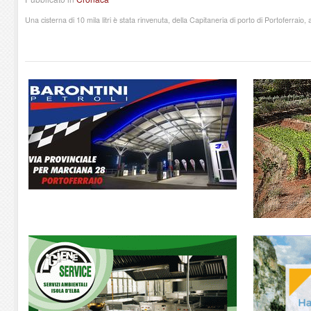
Una cisterna di 10 mila litri è stata rinvenuta, della Capitaneria di porto di Portoferraio,