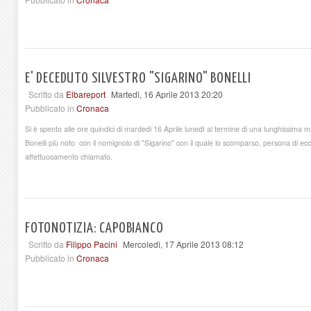
E' DECEDUTO SILVESTRO "SIGARINO" BONELLI
Scritto da
Elbareport
Martedì, 16 Aprile 2013 20:20
Pubblicato in
Cronaca
Si è spento alle ore quindici di mardedi 16 Aprile lunedì al termine di una lunghissima m
Bonelli più noto con il nomignolo di "Sigarino" con il quale lo scomparso, persona di e
affettuosamento chiamato.
FOTONOTIZIA: CAPOBIANCO
Scritto da
Filippo Pacini
Mercoledì, 17 Aprile 2013 08:12
Pubblicato in
Cronaca