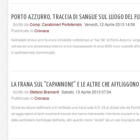
PORTO AZZURRO, TRACCIA DI SANGUE SUL LUOGO DEL FU
Scritto da
Comp. Carabinieri Portoferraio
Venerdì, 12 Aprile 2013 14:09
Pubblicato in
Cronaca
Nell’estate di due anni fa si era introdotto nottetempo al “bar 56” di Porto Azzurro, lun
vetrata ed una saracinesca interna si era impossessato di circa 9000 euro custoditi all’i
in quell’esercizio commerciale.
LA FRANA SUL "CAPANNONE" E LE ALTRE CHE AFFLIGGONO 
Scritto da
Stefano Bramanti
Sabato, 13 Aprile 2013 07:04
Pubblicato in
Cronaca
Ormai da alcune settimane si è verificata una frana sulla S.P. 24,la strada che da Port
ad aggiungersi ai tanti movimenti franosi che hanno interessato il territorio insulare e la 
dalla particolare morfologia dell'Isola, altri quanto meno "aiutati" da un uso improprio del 