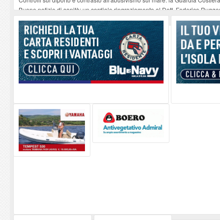
Buone notizie di sanità: un cordiale ringraziamento al Dott. Federico Rugger
Altiero Spinelli e Ursula Hirschmann all'Elba: riaffiora una testimonianza de
Capoliveri, potenziata la pulizia dei bordi stradali
-
07-08-2026
Marina di Campo tra i porti interessati dal nuovo piano dell'Autorità portual