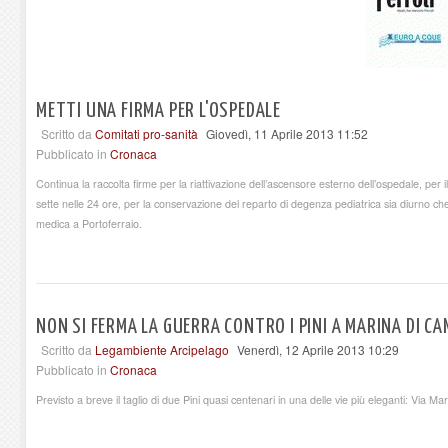
METTI UNA FIRMA PER L'OSPEDALE
Scritto da
Comitati pro-sanità
Giovedì, 11 Aprile 2013 11:52
Pubblicato in
Cronaca
Continua la raccolta firme per la riattivazione dell’ascensore esterno dell’ospedale, per 
sette nelle 24 ore, per la conservazione del reparto di degenza pediatrica sia diurno che 
medica a Portoferraio.
NON SI FERMA LA GUERRA CONTRO I PINI A MARINA DI C
Scritto da
Legambiente Arcipelago
Venerdì, 12 Aprile 2013 10:29
Pubblicato in
Cronaca
Previsto a breve il taglio di due Pini quasi centenari in una delle vie più eleganti: Via Ma