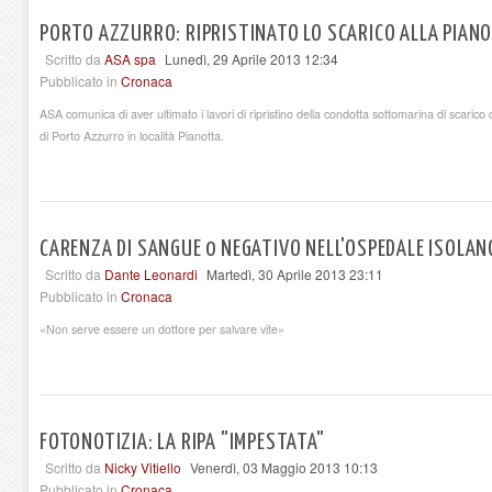
PORTO AZZURRO: RIPRISTINATO LO SCARICO ALLA PIAN
Scritto da
ASA spa
Lunedì, 29 Aprile 2013 12:34
Pubblicato in
Cronaca
ASA comunica di aver ultimato i lavori di ripristino della condotta sottomarina di scarico
di Porto Azzurro in località Pianotta.
CARENZA DI SANGUE 0 NEGATIVO NELL'OSPEDALE ISOLAN
Scritto da
Dante Leonardi
Martedì, 30 Aprile 2013 23:11
Pubblicato in
Cronaca
«Non serve essere un dottore per salvare vite»
FOTONOTIZIA: LA RIPA "IMPESTATA"
Scritto da
Nicky Vitiello
Venerdì, 03 Maggio 2013 10:13
Pubblicato in
Cronaca