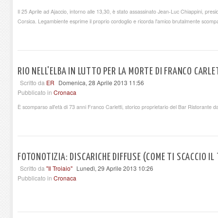
Il 25 Aprile ad Ajaccio, intorno alle 13,30, è stato assassinato Jean-Luc Chiappini, pres
Corsica. Legambiente esprime il proprio cordoglio e ricorda l'amico brutalmente scomp
RIO NELL'ELBA IN LUTTO PER LA MORTE DI FRANCO CARLE
Scritto da
ER
Domenica, 28 Aprile 2013 11:56
Pubblicato in
Cronaca
È scomparso all'età di 73 anni Franco Carletti, storico proprietario del Bar Ristorante da
FOTONOTIZIA: DISCARICHE DIFFUSE (COME TI SCACCIO IL
Scritto da
"Il Troiaio"
Lunedì, 29 Aprile 2013 10:26
Pubblicato in
Cronaca