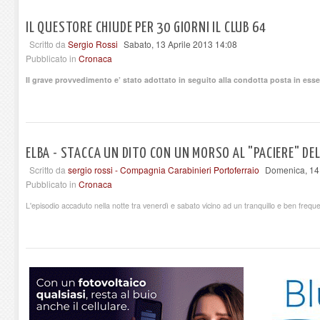
IL QUESTORE CHIUDE PER 30 GIORNI IL CLUB 64
Scritto da
Sergio Rossi
Sabato, 13 Aprile 2013 14:08
Pubblicato in
Cronaca
Il grave provvedimento e’ stato adottato in seguito alla condotta posta in esse
ELBA - STACCA UN DITO CON UN MORSO AL "PACIERE" DE
Scritto da
sergio rossi - Compagnia Carabinieri Portoferraio
Domenica, 14 
Pubblicato in
Cronaca
L'episodio accaduto nella notte tra venerdì e sabato vicino ad un tranquillo e ben frequ