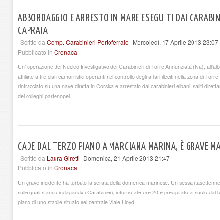
ABBORDAGGIO E ARRESTO IN MARE ESEGUITI DAI CARABINIE
CAPRAIA
Scritto da
Comp. Carabinieri Portoferraio
Mercoledì, 17 Aprile 2013 23:07
Pubblicato in
Cronaca
Un’ operazione dei Nucleo Investigativo dei Carabinieri di Torre Annunziata (Na), all’alb
affiliate a tre clan camorristici operanti nel controllo degli affari illeciti nella zona di T
rintracciato su una nave diretta in Corsica e arrestato dai carabinieri elbani, saliti diret
dei colleghi partenopei.
CADE DAL TERZO PIANO A MARCIANA MARINA, È GRAVE MA
Scritto da
Laura Giretti
Domenica, 21 Aprile 2013 21:47
Pubblicato in
Cronaca
Un grave incidente ha turbato la serata della domenica marinese. Un sessantasettenn
sulle quali stanno indagando i Carabinieri, intorno alle ore 20 è precipitato al suolo da
piano di uno stabile situato nel centrale Viale Lloyd.