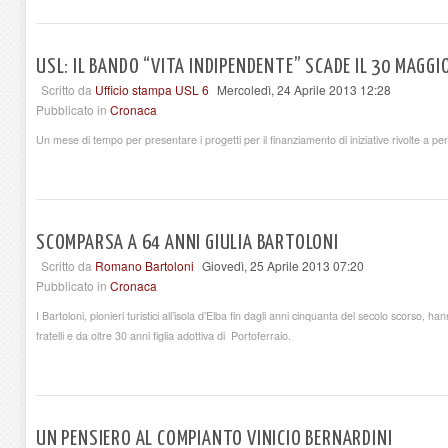
USL: IL BANDO “VITA INDIPENDENTE” SCADE IL 30 MAGGI
Scritto da
Ufficio stampa USL 6
Mercoledì, 24 Aprile 2013 12:28
Pubblicato in
Cronaca
Un mese di tempo per presentare i progetti per il finanziamento di iniziative rivolte a per
SCOMPARSA A 64 ANNI GIULIA BARTOLONI
Scritto da
Romano Bartoloni
Giovedì, 25 Aprile 2013 07:20
Pubblicato in
Cronaca
I Bartoloni, pionieri turistici all’isola d’Elba fin dagli anni cinquanta del secolo scorso, ha
fratelli e da oltre 30 anni figlia adottiva di Portoferraio.
UN PENSIERO AL COMPIANTO VINICIO BERNARDINI