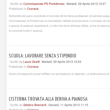
Scritto da
Commissariato PS Portoferraio
Martedì, 09 Aprile 2013 10:27
Pubblicato in
Cronaca
Nell’ambito del piano coordinato di controllo del territorio predisposto nel periodo pasqu
Commissariato di Portoferraio ha intensificato l’attività di prevenzione e contrasto dei fe
e spaccio di sostanze stupefacenti, in tutto il territorio dell’Isola d’Elba, al fine di assicu
ai numerosi turisti in vacanza.
SCUOLA: LAVORARE SENZA STIPENDIO
Scritto da
Laura Giretti
Martedì, 09 Aprile 2013 12:03
Pubblicato in
Cronaca
Decine di insegnanti precari all'Elba non percepiscono lo stipendio. La testimonianza di
CISTERNA TROVATA ALLA DERIVA A PIANOSA
Scritto da
Stefano Bramanti
Giovedì, 11 Aprile 2013 11:15
Pubblicato in
Cronaca