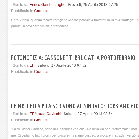
Scritto da
Enrico Gambelunghe
Giovedì, 25 Aprile 2013 07:25
Pubblicato in
Cronaca
Caro Vinicio, quando facevo l’artigiano spesso passavi a trovarmi nella mia “bottega”, 
parole, sapevi dare fiducia e tranquillità
FOTONOTIZIA: CASSONETTI BRUCIATI A PORTOFERRAIO
Scritto da
ER
Sabato, 27 Aprile 2013 07:52
Pubblicato in
Cronaca
I BIMBI DELLA PILA SCRIVONO AL SINDACO: DOBBIAMO GI
Scritto da
ER/Laura Cavicchi
Sabato, 27 Aprile 2013 08:54
Pubblicato in
Cronaca
"Caro Signor Sindaco, sono una bambina che che vive nella via per Portoferraio 2050, ci 
me. Ci vediamo tutti i giorni per giocare ma siamo costretti a giocare in strada. Perciò,