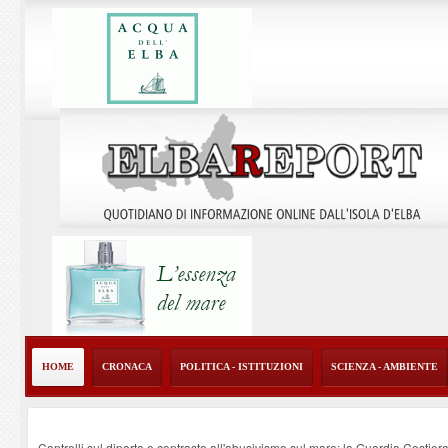
HOME
CRONACA
POLITICA - ISTITUZIONI
SCIENZA - AMBIENTE
Controlli sul diporto e contrasto all'abusivismo sul mare: la Guardia Costier