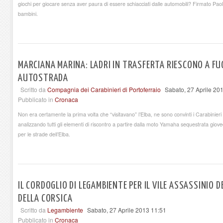
giochi per giocare senza aver paura di essere schiacciati dalle automobili? Firmato Pao
bambini.
MARCIANA MARINA: LADRI IN TRASFERTA RIESCONO A FUG
AUTOSTRADA
Scritto da
Compagnia dei Carabinieri di Portoferraio
Sabato, 27 Aprile 20
Pubblicato in
Cronaca
Non era certamente la prima volta che “visitavano” l’Elba, ne sono convinti i Carabinier
analizzando tutti gli elementi di riscontro a partire dalla moto Yamaha sequestrata gi
per le strade dell’Elba.
IL CORDOGLIO DI LEGAMBIENTE PER IL VILE ASSASSINIO 
DELLA CORSICA
Scritto da
Legambiente
Sabato, 27 Aprile 2013 11:51
Pubblicato in
Cronaca