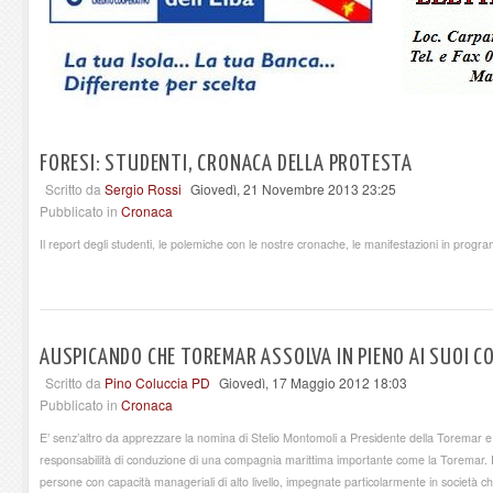
FORESI: STUDENTI, CRONACA DELLA PROTESTA
Scritto da
Sergio Rossi
Giovedì, 21 Novembre 2013 23:25
Pubblicato in
Cronaca
Il report degli studenti, le polemiche con le nostre cronache, le manifestazioni in progr
AUSPICANDO CHE TOREMAR ASSOLVA IN PIENO AI SUOI C
Scritto da
Pino Coluccia PD
Giovedì, 17 Maggio 2012 18:03
Pubblicato in
Cronaca
E’ senz’altro da apprezzare la nomina di Stelio Montomoli a Presidente della Toremar 
responsabilità di conduzione di una compagnia marittima importante come la Toremar. E’
persone con capacità manageriali di alto livello, impegnate particolarmente in società che 