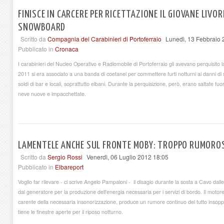
FINISCE IN CARCERE PER RICETTAZIONE IL GIOVANE LIV
SNOWBOARD
Scritto da
Compagnia dei Carabinieri di Portoferraio
Lunedì, 13 Febbraio 
Pubblicato in
Cronaca
I carabinieri del Nucleo Operativo e Radiomobile di Portoferraio gli avevano perquisito 
2011 si era associato a una banda di coetanei per commettere furti notturni ai danni d
soldi di bar e locali, soprattutto elbani. Durante la perquisizione, però, erano saltate fuo
neve nuove e impacchettate.
LAMENTELE ANCHE SUL FRONTE MOBY: TROPPO RUMOROS
Scritto da
Sergio Rossi
Venerdì, 06 Luglio 2012 18:05
Pubblicato in
Elbareport
Voglio far rilevare - ci scrive Angelo Pampaloni - il disagio durante la sosta a Cavo dal
dal generatore per la produzione dell'energia necessaria per i servizi di bordo. Il motor
carente della necessaria insonorizzazione, produce un rumore continuo del tutto insoppo
tiene le finestre aperte per il riposo notturno.