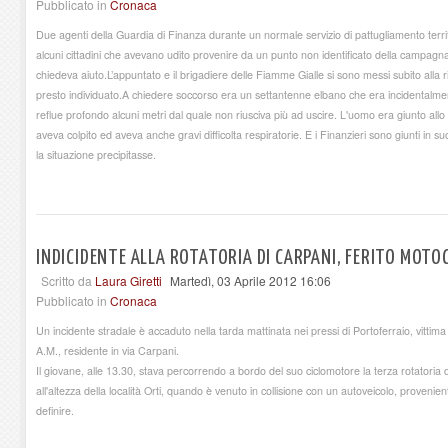
Pubblicato in
Cronaca
Due agenti della Guardia di Finanza durante un normale servizio di pattugliamento territ
alcuni cittadini che avevano udito provenire da un punto non identificato della campagna
chiedeva aiuto.L’appuntato e il brigadiere delle Fiamme Gialle si sono messi subito alla r
presto individuato.A chiedere soccorso era un settantenne elbano che era incidentalm
reflue profondo alcuni metri dal quale non riusciva più ad uscire. L'uomo era giunto allo
aveva colpito ed aveva anche gravi difficolta respiratorie. E i Finanzieri sono giunti in s
la situazione precipitasse.
INDICIDENTE ALLA ROTATORIA DI CARPANI, FERITO MOTO
Scritto da
Laura Giretti
Martedì, 03 Aprile 2012 16:06
Pubblicato in
Cronaca
Un incidente stradale è accaduto nella tarda mattinata nei pressi di Portoferraio, vittima
A.M., residente in via Carpani.
Il giovane, alle 13.30, stava percorrendo a bordo del suo ciclomotore la terza rotatoria d
all'altezza della località Orti, quando è venuto in collisione con un autoveicolo, proveni
definire.