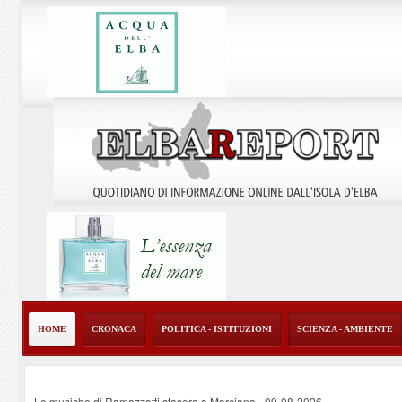
HOME
CRONACA
POLITICA - ISTITUZIONI
SCIENZA - AMBIENTE
Le musiche di Ramazzotti stasera a Marciana
-
09-08-2026