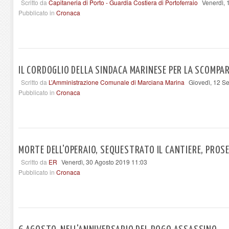
Scritto da
Capitaneria di Porto - Guardia Costiera di Portoferraio
Venerdì, 
Pubblicato in
Cronaca
IL CORDOGLIO DELLA SINDACA MARINESE PER LA SCOMPAR
Scritto da
L’Amministrazione Comunale di Marciana Marina
Giovedì, 12 S
Pubblicato in
Cronaca
MORTE DELL'OPERAIO, SEQUESTRATO IL CANTIERE, PROS
Scritto da
ER
Venerdì, 30 Agosto 2019 11:03
Pubblicato in
Cronaca