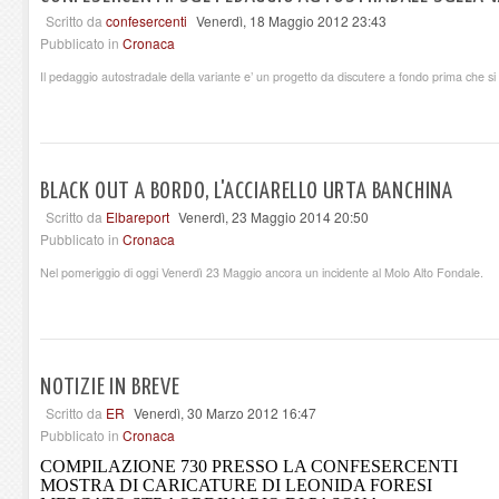
Scritto da
confesercenti
Venerdì, 18 Maggio 2012 23:43
Pubblicato in
Cronaca
Il pedaggio autostradale della variante e’ un progetto da discutere a fondo prima che si f
BLACK OUT A BORDO, L'ACCIARELLO URTA BANCHINA
Scritto da
Elbareport
Venerdì, 23 Maggio 2014 20:50
Pubblicato in
Cronaca
Nel pomeriggio di oggi Venerdì 23 Maggio ancora un incidente al Molo Alto Fondale.
NOTIZIE IN BREVE
Scritto da
ER
Venerdì, 30 Marzo 2012 16:47
Pubblicato in
Cronaca
COMPILAZIONE 730 PRESSO LA CONFESERCENTI
MOSTRA DI CARICATURE DI LEONIDA FORESI