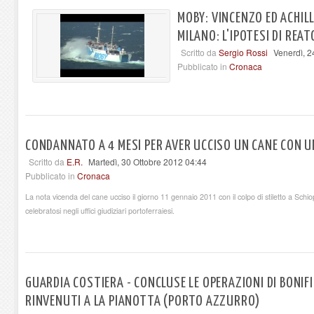
MOBY: VINCENZO ED ACHIL
MILANO: L'IPOTESI DI REA
Scritto da
Sergio Rossi
Venerdì, 
Pubblicato in
Cronaca
CONDANNATO A 4 MESI PER AVER UCCISO UN CANE CON 
Scritto da
E.R.
Martedì, 30 Ottobre 2012 04:44
Pubblicato in
Cronaca
La nota vicenda del cane ucciso il giorno 11 gennaio 2011 con il colpo di stiletto a Schi
celebratosi negli uffici giudiziari portoferraiesi.
GUARDIA COSTIERA - CONCLUSE LE OPERAZIONI DI BONIFIC
RINVENUTI A LA PIANOTTA (PORTO AZZURRO)