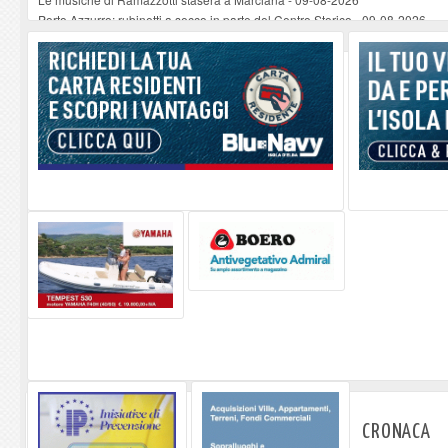
Porto Azzurro: rubinetti a secco in parte del Centro Storico
-
09-08-2026
Seccheto acque torbide dopo i lavori notturni in spiagggia
-
09-08-2026
Se ccheto acque torbide dopo i lavori notturni in spiaggia
-
09-08-2026
Se ccheto acque torbide dopo i lavori notturni in spiaggia
-
09-08-2026
CRONACA