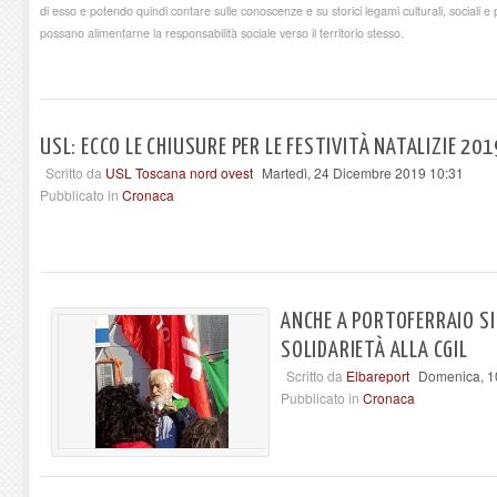
di esso e potendo quindi contare sulle conoscenze e su storici legami culturali, sociali e 
possano alimentarne la responsabilità sociale verso il territorio stesso.
USL: ECCO LE CHIUSURE PER LE FESTIVITÀ NATALIZIE 20
Scritto da
USL Toscana nord ovest
Martedì, 24 Dicembre 2019 10:31
Pubblicato in
Cronaca
ANCHE A PORTOFERRAIO S
SOLIDARIETÀ ALLA CGIL
Scritto da
Elbareport
Domenica, 1
Pubblicato in
Cronaca