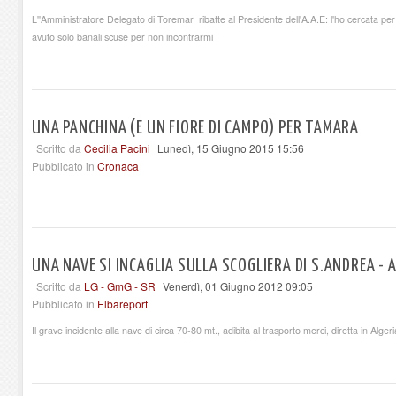
L''Amministratore Delegato di Toremar ribatte al Presidente dell'A.A.E: l'ho cercata per
avuto solo banali scuse per non incontrarmi
UNA PANCHINA (E UN FIORE DI CAMPO) PER TAMARA
Scritto da
Cecilia Pacini
Lunedì, 15 Giugno 2015 15:56
Pubblicato in
Cronaca
UNA NAVE SI INCAGLIA SULLA SCOGLIERA DI S.ANDREA - A
Scritto da
LG - GmG - SR
Venerdì, 01 Giugno 2012 09:05
Pubblicato in
Elbareport
Il grave incidente alla nave di circa 70-80 mt., adibita al trasporto merci, diretta in Alge