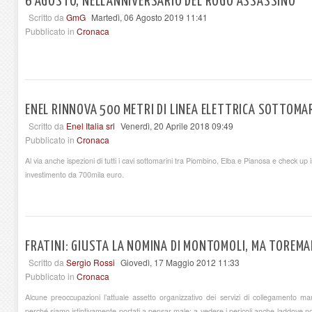
6 AGOSTO, NELL'ANNIVERSARIO DEL ROGO ASSASSINO
Scritto da
GmG
Martedì, 06 Agosto 2019 11:41
Pubblicato in
Cronaca
ENEL RINNOVA 500 METRI DI LINEA ELETTRICA SOTTOMA
Scritto da
Enel Italia srl
Venerdì, 20 Aprile 2018 09:49
Pubblicato in
Cronaca
Al via anche ispezioni di tutti i cavi sottomarini tra Piombino, Elba e Pianosa e check up in
investimento da 700mila euro.
FRATINI: GIUSTA LA NOMINA DI MONTOMOLI, MA TOREMA
Scritto da
Sergio Rossi
Giovedì, 17 Maggio 2012 11:33
Pubblicato in
Cronaca
Alcune preoccupazioni l’attuale assetto organizzativo dei servizi di collegamento mar
perché siamo istintivamente portati a pensar male; a vedere i pericoli anche laddove non 