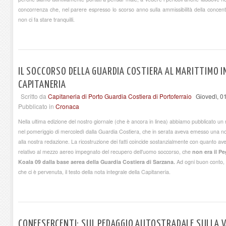
concorrenza che, nel parere espresso lo scorso anno sulla ammissibilità della concen
non ci fa stare tranquilli.
IL SOCCORSO DELLA GUARDIA COSTIERA AL MARITTIMO I
CAPITANERIA
Scritto da
Capitaneria di Porto Guardia Costiera di Portoferraio
Giovedì, 0
Pubblicato in
Cronaca
Nella ultima edizione del nostro giornale (che è ancora in linea) abbiamo pubblicato un
nel pomeriggio di mercoledì dalla Guardia Costiera, che in serata aveva emesso una n
alla nostra redazione. La ricostruzione dei fatti coincide sostanzialmente con quanto a
relativo al mezzo aereo impegnato del recupero dell'uomo soccorso, che
non era il Pe
Koala 09 dalla base aerea della Guardia Costiera di Sarzana.
Ad ogni buon conto, 
che ci è pervenuta, il testo della nota integrale della Capitaneria.
CONFESERCENTI: SUL PEDAGGIO AUTOSTRADALE SULLA 