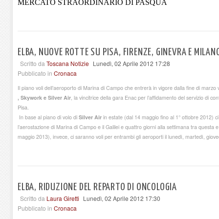
MERCATO STRAORDINARIO DI PASQUA
ELBA, NUOVE ROTTE SU PISA, FIRENZE, GINEVRA E MILANO
Scritto da
Toscana Notizie
Lunedì, 02 Aprile 2012 17:28
Pubblicato in
Cronaca
Il piano voli dell’aeroporto di Marina di Campo che entrerà in vigore dalla fine di marz
, Skywork e Silver Air
, la vincitrice della gara Enac per l’affidamento del servizio di cont
Pisa.
In base al piano di volo di
Silver Air
in estate (dal 14 maggio fino al 1° ottobre 2012) c
l’aerostazione di Marina di Campo e il Galilei e quattro giorni alla settimana tra questa e 
maggio 2013), invece, ci saranno voli per entrambi gli aeroporti il lunedì, martedì, giove
ELBA, RIDUZIONE DEL REPARTO DI ONCOLOGIA
Scritto da
Laura Giretti
Lunedì, 02 Aprile 2012 17:30
Pubblicato in
Cronaca